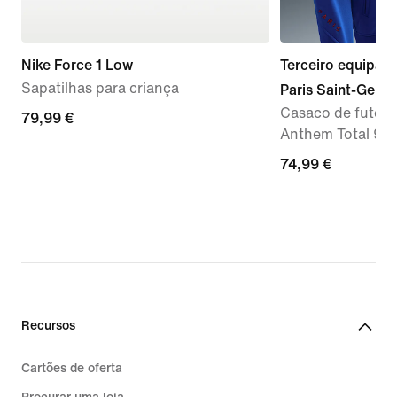
Nike Force 1 Low
Terceiro equipa
Sapatilhas para criança
Paris Saint-Germ
Casaco de futebol
79,99
79,99 €
Anthem Total 90 
€
74,99
74,99 €
€
Recursos
Cartões de oferta