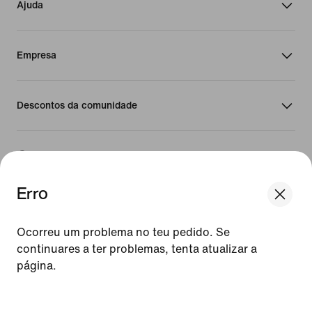
Ajuda
Empresa
Descontos da comunidade
Portugal
Erro
©
2026
Nike Inc. Todos os direitos reservados
Guias
Ocorreu um problema no teu pedido. Se
Termos de Utilização
continuares a ter problemas, tenta atualizar a
Termos de Venda
página.
Detalhes da empresa
Política de Privacidade e de Cookies
[ Code: D1B61E47 ]
Definição de privacidade e cookies