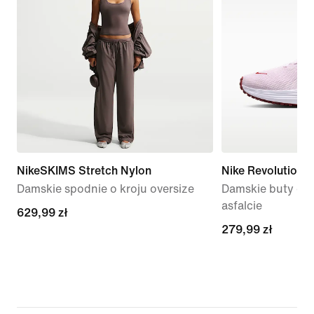
NikeSKIMS Stretch Nylon
Nike Revolution 8
Damskie spodnie o kroju oversize
Damskie buty do 
asfalcie
629,99 zł
629,99 zł
279,99 zł
279,99 zł