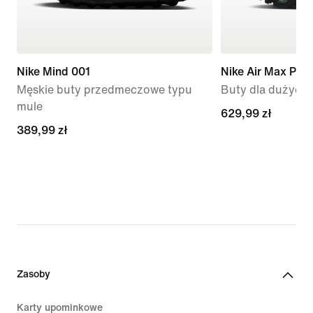
Nike Mind 001
Nike Air Max Plus
Męskie buty przedmeczowe typu
Buty dla dużych 
mule
629,99 zł
629,99 zł
389,99 zł
389,99 zł
Zasoby
Karty upominkowe