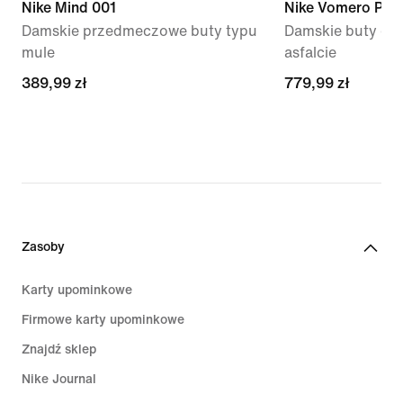
Nike Mind 001
Nike Vomero Plus
Damskie przedmeczowe buty typu
Damskie buty do 
mule
asfalcie
389,99 zł
389,99 zł
779,99 zł
779,99 zł
Zasoby
Karty upominkowe
Firmowe karty upominkowe
Znajdź sklep
Nike Journal