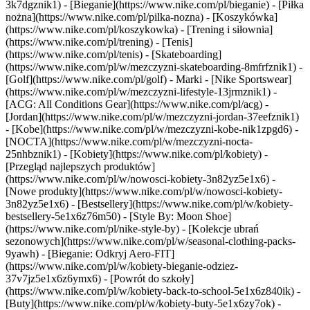
3k7dgznik1) - [Bieganie](https://www.nike.com/pl/bieganie) - [Piłka
nożna](https://www.nike.com/pl/pilka-nozna) - [Koszykówka]
(https://www.nike.com/pl/koszykowka) - [Trening i siłownia]
(https://www.nike.com/pl/trening) - [Tenis]
(https://www.nike.com/pl/tenis) - [Skateboarding]
(https://www.nike.com/pl/w/mezczyzni-skateboarding-8mfrfznik1) -
[Golf](https://www.nike.com/pl/golf)
- Marki - [Nike Sportswear]
(https://www.nike.com/pl/w/mezczyzni-lifestyle-13jrmznik1) -
[ACG: All Conditions Gear](https://www.nike.com/pl/acg) -
[Jordan](https://www.nike.com/pl/w/mezczyzni-jordan-37eefznik1)
- [Kobe](https://www.nike.com/pl/w/mezczyzni-kobe-nik1zpgd6) -
[NOCTA](https://www.nike.com/pl/w/mezczyzni-nocta-
25nhbznik1) - [Kobiety](https://www.nike.com/pl/kobiety) -
[Przegląd najlepszych produktów]
(https://www.nike.com/pl/w/nowosci-kobiety-3n82yz5e1x6) -
[Nowe produkty](https://www.nike.com/pl/w/nowosci-kobiety-
3n82yz5e1x6) - [Bestsellery](https://www.nike.com/pl/w/kobiety-
bestsellery-5e1x6z76m50) - [Style By: Moon Shoe]
(https://www.nike.com/pl/nike-style-by) - [Kolekcje ubrań
sezonowych](https://www.nike.com/pl/w/seasonal-clothing-packs-
9yawh) - [Bieganie: Odkryj Aero-FIT]
(https://www.nike.com/pl/w/kobiety-bieganie-odziez-
37v7jz5e1x6z6ymx6) - [Powrót do szkoły]
(https://www.nike.com/pl/w/kobiety-back-to-school-5e1x6z840ik)
-
[Buty](https://www.nike.com/pl/w/kobiety-buty-5e1x6zy7ok) -