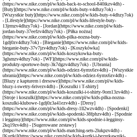
(https://www.nike.com/pl/w/kids-back-to-school-840ikzv4dh)
-
[Buty](https://www.nike.com/pl/w/kids-buty-v4dhzy7ok) -
[Wszystkie buty](https://www.nike.com/pl/w/kids-buty-v4dhzy7ok)
- [Lifestyle](https://www.nike.com/pl/w/kids-lifestyle-buty-
13jrmzv4dhzy7ok) - [Jordan](https://www.nike.com/pl/w/kids-
jordan-buty-37eefzv4dhzy7ok) - [Piłka nożna]
(https://www.nike.com/pl/w/kids-pilka-nozna-buty-
1gdj0zv4dhzy7ok) - [Bieganie](https://www.nike.com/pl/w/kids-
bieganie-buty-37v7jzv4dhzy7ok) - [Koszykówka]
(https://www.nike.com/pl/w/kids-koszykowka-buty-
3glsmzv4dhzy7ok) - [WF](https://www.nike.com/pl/w/kids-
produkty-sportowe-buty-3k7dgzv4dhzy7ok)
- [Ubrania]
(https://www.nike.com/pl/w/kids-odziez-6ymx6zv4dh) - [Wszystkie
ubrania](https://www.nike.com/pl/w/kids-odziez-6ymx6zv4dh) -
[Bluzy z kapturem i dresowe](https://www.nike.com/pl/w/kids-
bluzy-i-swetry-6rivezv4dh) - [Koszulki i T-shirty]
(https://www.nike.com/pl/w/kids-koszulki-i-t-shirty-9om13zv4dh) -
[Stroje i koszulki](https://www.nike.com/pl/w/kids-pilka-nozna-
koszulki-klubowe-1gdj0z3a41ezv4dh) - [Dresy]
(https://www.nike.com/pl/w/kids-dresy-1ll2wzv4dh) - [Spodenki]
(https://www.nike.com/pl/w/kids-spodenki-38fphzv4dh) - [Spodnie
i legginsy](https://www.nike.com/pl/w/kids-spodnie-i-legginsy-
2kq19zv4dh) - [Sugerowane zestawy]
(https://www.nike.com/pl/w/kids-matching-sets-2lukpzv4dh) -
[Kurtki](https://www.nike.com/pl/w/kids-kurtki-i-bezrekawniki-