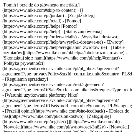
[Pomiń i przejdź do głównego materiału.]
(https://www.nike.com#skip-to-content) - []
(https://www.nike.com/pl/jordan)
- [Znajdź sklep]
(https://www.nike.com/pl/retail) - [Pomoc]
(https://www.nike.com/pl/help) [Pomoc]
(https://www.nike.com/pl/help) - [Status zamówienia]
(https://www.nike.com/pl/orders/details) - [Wysyłka i dostawa]
(https://www.nike.com/pl/help/a/wysylka-dostawa-ue) - [Zwroty]
(https://www.nike.com/pl/help/a/regulamin-zwrotow-ue) - [Tabele
rozmiarów](https://www.nike.com/pl/help/a/tabele-rozmiarow-ue) -
[Skontaktuj się z nami](https://www.nike.com/pl/help/#contact) -
[Polityka prywatności]
(https://agreementservice.svs.nike.com/pl/pl_pl/rest/agreement?
agreementType=privacyPolicy&uxId=com.nike.unite&country=PL&l
- [Regulamin sprzedaży]
(https://agreementservice.svs.nike.com/rest/agreement?
agreementType=termsOfSale&uxId=com.nike.tos&requestType=redir
- [Warunki użytkowania platformy Nike]
(https://agreementservice.svs.nike.com/pl/pl_pl/rest/agreement?
agreementType=termsOfUse&uxId=com.nike&country=PL&language=
- [Prześlij opinię](https://www.nike.com#site-feedback) - [Dołącz do
nas](https://www.nike.com/pl/czlonkostwo) - [Zaloguj się]
(https://www.nike.com/pl/register)
[](https://www.nike.com/pl/) -
[Nowości](https://www.nike.com/pl/w/nowosci-3n82y) - [Nowości]