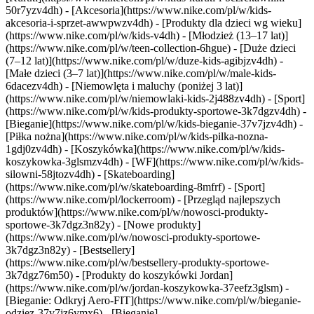
50r7yzv4dh) - [Akcesoria](https://www.nike.com/pl/w/kids-
akcesoria-i-sprzet-awwpwzv4dh)
- [Produkty dla dzieci wg wieku]
(https://www.nike.com/pl/w/kids-v4dh) - [Młodzież (13–17 lat)]
(https://www.nike.com/pl/w/teen-collection-6hgue) - [Duże dzieci
(7–12 lat)](https://www.nike.com/pl/w/duze-kids-agibjzv4dh) -
[Małe dzieci (3–7 lat)](https://www.nike.com/pl/w/male-kids-
6dacezv4dh) - [Niemowlęta i maluchy (poniżej 3 lat)]
(https://www.nike.com/pl/w/niemowlaki-kids-2j488zv4dh)
- [Sport]
(https://www.nike.com/pl/w/kids-produkty-sportowe-3k7dgzv4dh) -
[Bieganie](https://www.nike.com/pl/w/kids-bieganie-37v7jzv4dh) -
[Piłka nożna](https://www.nike.com/pl/w/kids-pilka-nozna-
1gdj0zv4dh) - [Koszykówka](https://www.nike.com/pl/w/kids-
koszykowka-3glsmzv4dh) - [WF](https://www.nike.com/pl/w/kids-
silowni-58jtozv4dh) - [Skateboarding]
(https://www.nike.com/pl/w/skateboarding-8mfrf) - [Sport]
(https://www.nike.com/pl/lockerroom) - [Przegląd najlepszych
produktów](https://www.nike.com/pl/w/nowosci-produkty-
sportowe-3k7dgz3n82y) - [Nowe produkty]
(https://www.nike.com/pl/w/nowosci-produkty-sportowe-
3k7dgz3n82y) - [Bestsellery]
(https://www.nike.com/pl/w/bestsellery-produkty-sportowe-
3k7dgz76m50) - [Produkty do koszykówki Jordan]
(https://www.nike.com/pl/w/jordan-koszykowka-37eefz3glsm) -
[Bieganie: Odkryj Aero-FIT](https://www.nike.com/pl/w/bieganie-
odziez-37v7jz6ymx6)
- [Bieganie]