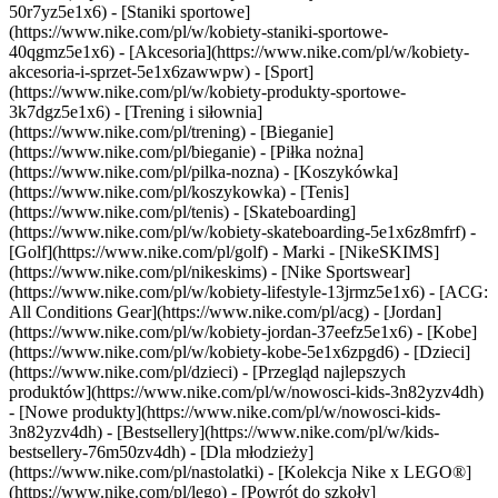
50r7yz5e1x6) - [Staniki sportowe]
(https://www.nike.com/pl/w/kobiety-staniki-sportowe-
40qgmz5e1x6) - [Akcesoria](https://www.nike.com/pl/w/kobiety-
akcesoria-i-sprzet-5e1x6zawwpw)
- [Sport]
(https://www.nike.com/pl/w/kobiety-produkty-sportowe-
3k7dgz5e1x6) - [Trening i siłownia]
(https://www.nike.com/pl/trening) - [Bieganie]
(https://www.nike.com/pl/bieganie) - [Piłka nożna]
(https://www.nike.com/pl/pilka-nozna) - [Koszykówka]
(https://www.nike.com/pl/koszykowka) - [Tenis]
(https://www.nike.com/pl/tenis) - [Skateboarding]
(https://www.nike.com/pl/w/kobiety-skateboarding-5e1x6z8mfrf) -
[Golf](https://www.nike.com/pl/golf)
- Marki - [NikeSKIMS]
(https://www.nike.com/pl/nikeskims) - [Nike Sportswear]
(https://www.nike.com/pl/w/kobiety-lifestyle-13jrmz5e1x6) - [ACG:
All Conditions Gear](https://www.nike.com/pl/acg) - [Jordan]
(https://www.nike.com/pl/w/kobiety-jordan-37eefz5e1x6) - [Kobe]
(https://www.nike.com/pl/w/kobiety-kobe-5e1x6zpgd6) - [Dzieci]
(https://www.nike.com/pl/dzieci) - [Przegląd najlepszych
produktów](https://www.nike.com/pl/w/nowosci-kids-3n82yzv4dh)
- [Nowe produkty](https://www.nike.com/pl/w/nowosci-kids-
3n82yzv4dh) - [Bestsellery](https://www.nike.com/pl/w/kids-
bestsellery-76m50zv4dh) - [Dla młodzieży]
(https://www.nike.com/pl/nastolatki) - [Kolekcja Nike x LEGO®]
(https://www.nike.com/pl/lego) - [Powrót do szkoły]