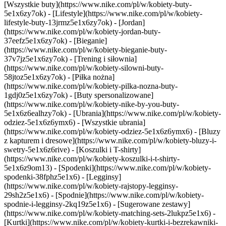
[Wszystkie buty](https://www.nike.com/pl/w/kobiety-buty-
5e1x6zy7ok) - [Lifestyle](https://www.nike.com/pl/w/kobiety-
lifestyle-buty-13jrmz5e1x6zy7ok) - [Jordan]
(https://www.nike.com/pl/w/kobiety-jordan-buty-
37eefz5e1x6zy7ok) - [Bieganie]
(https://www.nike.com/pl/w/kobiety-bieganie-buty-
37v7jz5e1x6zy7ok) - [Trening i siłownia]
(https://www.nike.com/pl/w/kobiety-silowni-buty-
58jtoz5e1x6zy7ok) - [Piłka nożna]
(https://www.nike.com/pl/w/kobiety-pilka-nozna-buty-
1gdj0z5e1x6zy7ok) - [Buty spersonalizowane]
(https://www.nike.com/pl/w/kobiety-nike-by-you-buty-
5e1x6z6ealhzy7ok)
- [Ubrania](https://www.nike.com/pl/w/kobiety-
odziez-5e1x6z6ymx6) - [Wszystkie ubrania]
(https://www.nike.com/pl/w/kobiety-odziez-5e1x6z6ymx6) - [Bluzy
z kapturem i dresowe](https://www.nike.com/pl/w/kobiety-bluzy-i-
swetry-5e1x6z6rive) - [Koszulki i T-shirty]
(https://www.nike.com/pl/w/kobiety-koszulki-i-t-shirty-
5e1x6z9om13) - [Spodenki](https://www.nike.com/pl/w/kobiety-
spodenki-38fphz5e1x6) - [Legginsy]
(https://www.nike.com/pl/w/kobiety-rajstopy-legginsy-
29sh2z5e1x6) - [Spodnie](https://www.nike.com/pl/w/kobiety-
spodnie-i-legginsy-2kq19z5e1x6) - [Sugerowane zestawy]
(https://www.nike.com/pl/w/kobiety-matching-sets-2lukpz5e1x6) -
[Kurtki](https://www.nike.com/pl/w/kobiety-kurtki-i-bezrekawniki-