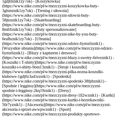
1gdj0znik1zy7ok) - [Koszykówka]
(https://www.nike.com/pl/w/mezczyzni-koszykowka-buty-
3glsmznik1zy7ok) - [Trening i siłownia]
(https://www.nike.com/pl/w/mezczyzni-silowni-buty-
58jtoznik1zy7ok) - [Skateboarding]
(https://www.nike.com/pl/w/mezczyzni-skateboarding-buty-
8mfrfznik1zy7ok) - [Buty spersonalizowane]
(https://www.nike.com/pl/w/mezczyzni-nike-by-you-buty-
6ealhznik1zy7ok)
- [Ubrania]
(https://www.nike.com/pl/w/mezczyzni-odziez-6ymx6znik1) -
[Wszystkie ubrania](https://www.nike.com/pl/w/mezczyzni-odziez-
6ymx6znik1) - [Bluzy z kapturem i dresowe]
(https://www.nike.com/pl/w/mezczyzni-bluzy-i-swetry-6riveznik1) -
[Koszulki i T-shirty](https://www.nike.com/pl/w/mezczyzni-
koszulki-i-t-shirty-9om13znik1) - [Stroje i koszulki]
(https://www.nike.com/pl/w/mezczyzni-pilka-nozna-koszulki-
klubowe-1gdj0z3a41eznik1) - [Spodenki]
(https://www.nike.com/pl/w/mezczyzni-spodenki-38fphznik1) -
[Spodnie i legginsy](https://www.nike.com/pl/w/mezczyzni-
spodnie-i-legginsy-2kq19znik1) - [Dresy]
(https://www.nike.com/pl/w/mezczyzni-dresy-1ll2wznik1) - [Kurtki]
(https://www.nike.com/pl/w/mezczyzni-kurtki-i-bezrekawniki-
50r7yznik1) - [Akcesoria](https://www.nike.com/pl/w/mezczyzni-
akcesoria-i-sprzet-awwpwznik1)
- [Sport]
(https://www.nike.com/pl/w/mezczyzni-produkty-sportowe-