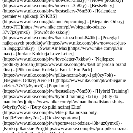
(https://www.nike.com/pl/w/nowosci-3n82y) - [Nowe produkty]
(https://www.nike.com/pl/w/nowosci-3n82y) - [Bestsellery]
(https://www.nike.com/pl/w/bestsellery-76m50) - [Kalendarz
premier w aplikacji SNKRS]
(https://www.nike.com/gb/launch/upcoming) - [Bieganie: Odkryj
Aero-FIT](https://www.nike.com/pl/w/bieganie-odziez-
37v7jz6ymx6) - [Powrót do szkoły]
(https://www.nike.com/pl/w/back-to-school-840ik)
- [Przegląd
najlepszych produktów](https://www.nike.com/pl/w/nowosci-just-
in-3apgqz3n82y) - [Świat Air Max](https://www.nike.com/pl/air-
max) - [Jordan: Kolekcja Love Letter]
(https://www.nike.com/pl/w/love-letter-7xkbw) - [Najlepsze
produkty Jordan](https://www.nike.com/pl/w/best-of-jordan-brand-
j0oa) - [Piłka nożna: Kolekcja Break ‘Em Pack]
(https://www.nike.com/pl/w/pilka-nozna-buty-1gdj0zy7ok) -
[Bieganie: Odkryj Aero-FIT](https://www.nike.com/pl/w/bieganie-
odziez-37v7jz6ymx6)
- [Popularne]
(https://www.nike.com/pl/w/bestsellery-76m50) - [Hybrid Training]
(https://www.nike.com/pl/w/hybrid-training-7fx1n) - [Buty do
maratonów](https://www.nike.com/pl/w/marathon-distance-buty-
6vbyfzy7ok) - [Buty do piłki nożnej Elite]
(https://www.nike.com/pl/w/elite-pilka-nozna-buty-
1gdj0z9vmnhzy7ok) - [Odzież sportowa]
(https://www.nike.com/pl/w/sportswear-odziez-43h4uz6ymx6) -
[Korki piłkarskie Pro](https://www.nike.com/pl/w/pro-pilka-nozna-