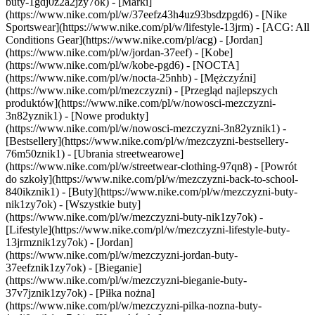
buty-1gdj0z2a2jzy7ok)
- [Marki]
(https://www.nike.com/pl/w/37eefz43h4uz93bsdzpgd6) - [Nike
Sportswear](https://www.nike.com/pl/w/lifestyle-13jrm) - [ACG: All
Conditions Gear](https://www.nike.com/pl/acg) - [Jordan]
(https://www.nike.com/pl/w/jordan-37eef) - [Kobe]
(https://www.nike.com/pl/w/kobe-pgd6) - [NOCTA]
(https://www.nike.com/pl/w/nocta-25nhb) - [Mężczyźni]
(https://www.nike.com/pl/mezczyzni) - [Przegląd najlepszych
produktów](https://www.nike.com/pl/w/nowosci-mezczyzni-
3n82yznik1) - [Nowe produkty]
(https://www.nike.com/pl/w/nowosci-mezczyzni-3n82yznik1) -
[Bestsellery](https://www.nike.com/pl/w/mezczyzni-bestsellery-
76m50znik1) - [Ubrania streetwearowe]
(https://www.nike.com/pl/w/streetwear-clothing-97qn8) - [Powrót
do szkoły](https://www.nike.com/pl/w/mezczyzni-back-to-school-
840ikznik1)
- [Buty](https://www.nike.com/pl/w/mezczyzni-buty-
nik1zy7ok) - [Wszystkie buty]
(https://www.nike.com/pl/w/mezczyzni-buty-nik1zy7ok) -
[Lifestyle](https://www.nike.com/pl/w/mezczyzni-lifestyle-buty-
13jrmznik1zy7ok) - [Jordan]
(https://www.nike.com/pl/w/mezczyzni-jordan-buty-
37eefznik1zy7ok) - [Bieganie]
(https://www.nike.com/pl/w/mezczyzni-bieganie-buty-
37v7jznik1zy7ok) - [Piłka nożna]
(https://www.nike.com/pl/w/mezczyzni-pilka-nozna-buty-