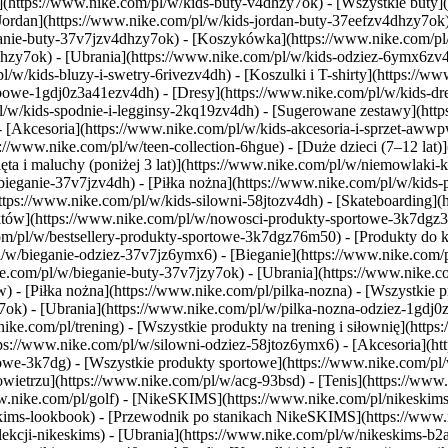
](https://www.nike.com/pl/w/kids-buty-v4dhzy7ok) - [Wszystkie buty](
[Jordan](https://www.nike.com/pl/w/kids-jordan-buty-37eefzv4dhzy7ok)
eganie-buty-37v7jzv4dhzy7ok) - [Koszykówka](https://www.nike.com/
4dhzy7ok)
- [Ubrania](https://www.nike.com/pl/w/kids-odziez-6ymx6zv4
w/kids-bluzy-i-swetry-6rivezv4dh) - [Koszulki i T-shirty](https://www
ubowe-1gdj0z3a41ezv4dh) - [Dresy](https://www.nike.com/pl/w/kids-dr
l/w/kids-spodnie-i-legginsy-2kq19zv4dh) - [Sugerowane zestawy](http
 - [Akcesoria](https://www.nike.com/pl/w/kids-akcesoria-i-sprzet-aw
://www.nike.com/pl/w/teen-collection-6hgue) - [Duże dzieci (7–12 lat)
ęta i maluchy (poniżej 3 lat)](https://www.nike.com/pl/w/niemowlaki
bieganie-37v7jzv4dh) - [Piłka nożna](https://www.nike.com/pl/w/kids
ps://www.nike.com/pl/w/kids-silowni-58jtozv4dh) - [Skateboarding](ht
duktów](https://www.nike.com/pl/w/nowosci-produkty-sportowe-3k7dgz
com/pl/w/bestsellery-produkty-sportowe-3k7dgz76m50) - [Produkty do
pl/w/bieganie-odziez-37v7jz6ymx6)
- [Bieganie](https://www.nike.com/p
ke.com/pl/w/bieganie-buty-37v7jzy7ok) - [Ubrania](https://www.nike.
pw)
- [Piłka nożna](https://www.nike.com/pl/pilka-nozna) - [Wszystkie 
7ok) - [Ubrania](https://www.nike.com/pl/w/pilka-nozna-odziez-1gdj0
nike.com/pl/trening) - [Wszystkie produkty na trening i siłownię](http
tps://www.nike.com/pl/w/silowni-odziez-58jtoz6ymx6) - [Akcesoria](h
rtowe-3k7dg) - [Wszystkie produkty sportowe](https://www.nike.com/
etrzu](https://www.nike.com/pl/w/acg-93bsd) - [Tenis](https://www.n
www.nike.com/pl/golf) - [NikeSKIMS](https://www.nike.com/pl/nikeski
ims-lookbook) - [Przewodnik po stanikach NikeSKIMS](https://www.n
ekcji-nikeskims)
- [Ubrania](https://www.nike.com/pl/w/nikeskims-b2a