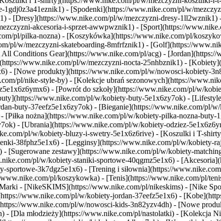
oszulki i T-shirty](https://www.nike.com/pl/w/mezczyzni-koszulki-i-t-s
-1gdj0z3a41eznik1) - [Spodenki](https://www.nike.com/pl/w/mezczyzni
) - [Dresy](https://www.nike.com/pl/w/mezczyzni-dresy-1ll2wznik1) -
/mezczyzni-akcesoria-i-sprzet-awwpwznik1)
- [Sport](https://www.nik
.com/pl/pilka-nozna) - [Koszykówka](https://www.nike.com/pl/koszykowk
com/pl/w/mezczyzni-skateboarding-8mfrfznik1) - [Golf](https://www.ni
 All Conditions Gear](https://www.nike.com/pl/acg) - [Jordan](https:
tps://www.nike.com/pl/w/mezczyzni-nocta-25nhbznik1) - [Kobiety](ht
) - [Nowe produkty](https://www.nike.com/pl/w/nowosci-kobiety-3n82
com/pl/nike-style-by) - [Kolekcje ubrań sezonowych](https://www.nik
jz5e1x6z6ymx6) - [Powrót do szkoły](https://www.nike.com/pl/w/kobi
ty](https://www.nike.com/pl/w/kobiety-buty-5e1x6zy7ok) - [Lifestyle]
dan-buty-37eefz5e1x6zy7ok) - [Bieganie](https://www.nike.com/pl/w/k
 - [Piłka nożna](https://www.nike.com/pl/w/kobiety-pilka-nozna-buty-
zy7ok)
- [Ubrania](https://www.nike.com/pl/w/kobiety-odziez-5e1x6z6y
.com/pl/w/kobiety-bluzy-i-swetry-5e1x6z6rive) - [Koszulki i T-shirty]
nki-38fphz5e1x6) - [Legginsy](https://www.nike.com/pl/w/kobiety-ra
) - [Sugerowane zestawy](https://www.nike.com/pl/w/kobiety-matching-
.nike.com/pl/w/kobiety-staniki-sportowe-40qgmz5e1x6) - [Akcesoria](h
y-sportowe-3k7dgz5e1x6) - [Trening i siłownia](https://www.nike.com/pl
/www.nike.com/pl/koszykowka) - [Tenis](https://www.nike.com/pl/tenis
 Marki - [NikeSKIMS](https://www.nike.com/pl/nikeskims) - [Nike Spor
(https://www.nike.com/pl/w/kobiety-jordan-37eefz5e1x6) - [Kobe](htt
w](https://www.nike.com/pl/w/nowosci-kids-3n82yzv4dh) - [Nowe prod
h) - [Dla młodzieży](https://www.nike.com/pl/nastolatki) - [Kolekcja