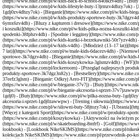
(https://www.nike.com/pl/w/kids-back-to-school-840ikzv4dh)
- [Buty
(https://www.nike.com/pl/w/kids-lifestyle-buty-13jrmzv4dhzy7ok) - 
1gdj0zv4dhzy7ok) - [Bieganie](https://www.nike.com/pl/w/kids-bi
(https://www.nike.com/pl/w/kids-produkty-sportowe-buty-3k7dgzv
6ymx6zv4dh) - [Bluzy z kapturem i dresowe](https://www.nike.com/pl/
i koszulki](https://www.nike.com/pl/w/kids-pilka-nozna-koszulki-kl
spodenki-38fphzv4dh) - [Spodnie i legginsy](https://www.nike.com/p
(https://www.nike.com/pl/w/kids-kurtki-i-bezrekawniki-50r7yzv4dh)
(https://www.nike.com/pl/w/kids-v4dh) - [Młodzież (13–17 lat)](https
7 lat)](https://www.nike.com/pl/w/male-kids-6dacezv4dh) - [Niemowl
sportowe-3k7dgzv4dh) - [Bieganie](https://www.nike.com/pl/w/kids-
(https://www.nike.com/pl/w/kids-koszykowka-3glsmzv4dh) - [WF](htt
(https://www.nike.com/pl/lockerroom) - [Przegląd najlepszych pro
produkty-sportowe-3k7dgz3n82y) - [Bestsellery](https://www.nike.
37eefz3glsm) - [Bieganie: Odkryj Aero-FIT](https://www.nike.com/
(https://www.nike.com/pl/w/bieganie-37v7j) - [Buty](https://www.ni
(https://www.nike.com/pl/w/bieganie-akcesoria-i-sprzet-37v7jzaww
1gdj0) - [Buty](https://www.nike.com/pl/w/pilka-nozna-buty-1gdj0zy
akcesoria-i-sprzet-1gdj0zawwpw)
- [Trening i siłownia](https://www.
(https://www.nike.com/pl/w/silowni-buty-58jtozy7ok) - [Ubrania](ht
[Więcej z kategorii Sport](https://www.nike.com/pl/w/produkty-spo
(https://www.nike.com/pl/koszykowka) - [Aktywności na świeżym powi
(https://www.nike.com/pl/w/skateboarding-8mfrf) - [Golf](https://
lookbook) - [Lookbook NikeSKIMS](https://www.nike.com/pl/nikesk
kolekcjach NikeSKIMS](https://www.nike.com/pl/przewodnik-po-kol