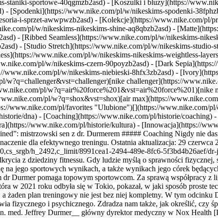
s-staniki-sportowe-40qgmzb2asd) - [Koszulki i bluzy](https://www.nik
d) - [Spodenki](https://www.nike.com/pl/w/nikeskims-spodenki-38fphz
cesoria-i-sprzet-awwpwzb2asd)
- [Kolekcje](https://www.nike.com/pl/p
nike.com/pl/w/nikeskims-nikeskims-shine-aq8qbzb2asd) - [Matte](http
asd) - [Ribbed Seamless](https://www.nike.com/pl/w/nikeskims-nikesk
2asd) - [Studio Stretch](https://www.nike.com/pl/w/nikeskims-studio-s
tless](https://www.nike.com/pl/w/nikeskims-nikeskims-weightless-laye