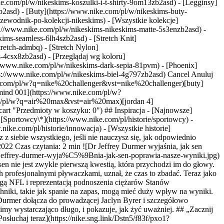
e.com/pl/w/nikeskims-koszulki-i-t-shirty-9om13zb2asd) - [Legginsy]
b2asd) - [Buty](https://www.nike.com/pl/w/nikeskims-buty-
rzewodnik-po-kolekcji-nikeskims) - [Wszystkie kolekcje]
s://www.nike.com/pl/w/nikeskims-nikeskims-matte-5s3enzb2asd) -
ims-seamless-6lh4szb2asd) - [Stretch Knit]
tretch-admbq) - [Stretch Nylon]
rs-4csx8zb2asd)
- [Przeglądaj wg koloru](https://www.nike.com/pl/w/nikeskims-b2asd) - [Obsidian](https://www.nike.com/pl/w/nikeskims-czern-90poyzb2asd) - [Dark Sepia](https://www.nike.com/pl/w/nikeskims-dark-sepia-81pvm) - [Phoenix](https://www.nike.com/pl/w/nikeskims-phoenix-1jhtj) - [Cobalt](https://www.nike.com/pl/w/nikeskims-niebieski-8hfx3zb2asd) - [Ivory](https://www.nike.com/pl/w/nikeskims-biel-4g797zb2asd) Cancel Anuluj Popularne terminy wyszukiwania [challenger](https://www.nike.com/pl/w?q=challenger&vst=challenger)[nike challenger](https://www.nike.com/pl/w?q=nike%20challenger&vst=nike%20challenger)[buty](https://www.nike.com/pl/w?q=buty&vst=buty)[air force 1](https://www.nike.com/pl/w?q=air%20force%201&vst=air%20force%201)[nike mind 001](https://www.nike.com/pl/w?q=nike%20mind%20001&vst=nike%20mind%20001)[shox](https://www.nike.com/pl/w?q=shox&vst=shox)[air max](https://www.nike.com/pl/w?q=air%20max&vst=air%20max)[jordan 4](https://www.nike.com/pl/w?q=jordan%204&vst=jordan%204) [](https://www.nike.com/pl/favorites "Ulubione")[](https://www.nike.com/pl/cart "Przedmioty w koszyku: 0") ## Inspiracja - [Najnowsze](https://www.nike.com/pl/historie) - [DNA](https://www.nike.com/pl/historie/dna) - [Coaching](https://www.nike.com/pl/historie/coaching) - [Sportowcy\*](https://www.nike.com/pl/historie/sportowcy) - [Społeczność](https://www.nike.com/pl/historie/spolecznosc) - [Kultura](https://www.nike.com/pl/historie/kultura) - [Innowacja](https://www.nike.com/pl/historie/innowacja) - [Wszystkie historie](https://www.nike.com/pl/historie/wszystko) Inspiracja # Podcast „Trained”: mistrzowski sen z dr. Durmerem ##### Coaching Nigdy nie dasz z siebie wszystkiego, jeśli nie nauczysz się, jak odpowiednio odpoczywać. Ten ekspert wyjaśnia nam, dlaczego sen ma kluczowe znaczenie dla efektywnego treningu. Ostatnia aktualizacja: 29 czerwca 2022 Czas czytania: 2 min ![Dr Jeffrey Durmer wyjaśnia, jak sen poprawia nasze wyniki](https://static.nike.com/a/images/f_auto/dpr_1.0,cs_srgb/h_2492,c_limit/8991cea1-2494-489e-8fc6-5f3bd4b26aef/dr-jeffrey-durmer-wyja%C5%9Bnia-jak-sen-poprawia-nasze-wyniki.jpg) *Trained* to podcast, w którym omawiamy najnowsze innowacje i odkrycia z dziedziny fitnessu. Gdy ludzie myślą o sprawności fizycznej, sen nie jest zwykle pierwszą kwestią, która przychodzi im do głowy. Jednak gdy dr n. med. Jeffrey Durmer zauważył, że brak snu odbija się na jego sportowych wynikach, a także wynikach jego córek będących profesjonalnymi pływaczkami, uznał, że czas to zbadać. Teraz jako neurolog, neuronaukowiec systemowy oraz lekarz zajmujący się snem dr Durmer pomaga topowym sportowcom. Za sprawą współpracy z ligą NFL i reprezentacją podnoszenia ciężarów Stanów Zjednoczonych podczas największej imprezy sportowej na świecie, która w 2021 roku odbyła się w Tokio, pokazał, w jaki sposób proste techniki, takie jak spanie na zapas, mogą mieć duży wpływ na wyniki. Przede wszystkim pokazał jednak też, że sen *jest* formą regeneracji, a żaden plan treningowy nie jest bez niej kompletny. W tym odcinku Durmer dołącza do prowadzącej Jaclyn Byrer i szczegółowo opowiada, dlaczego sen ma tak kluczowe znaczenie dla naszego zdrowia fizycznego i psychicznego. Zdradza nam także, jak określić, czy śpimy wystarczająco długo, i pokazuje, jak żyć uważniej. ## „Zacznij patrzeć na sen nie jak na koniec dnia, a jak na początek jutra”. __– dr n. med. Jeffrey Durmer__ główny dyrektor medyczny w Nox Health [Posłuchaj teraz](https://nike.sng.link/Dstn5/f83f/pxo1?pcn=Trained&pscn=Trained_S10E2_ArticleLink&_ios_redirect=https%3A%2F%2Fopen.spotify.com%2Fepisode%2F6LnljNY4VmY9uOtNKoGFrx&_android_redirect=https%3A%2F%2Fopen.spotify.com%2Fepisode%2F6LnljNY4VmY9uOtNKoGFrx&_fallback_) Masz pytania dotyczące nastawienia, ruchu, odżywiania, regeneracji lub snu? A może chcesz zaproponować temat lub kolejnego gościa? Napisz do Jaclyn na adres [trained@nike.com](mailto:trained@nike.com), a ona zobaczy, co da się zrobić. Data pierwszej publikacji: 10 marca 2022 Zasoby [Karty upominkowe](https://www.nike.com/pl/karty-upominkowe) [Firmowe karty upominkowe](https://nikegiftcardsforbusiness.com/) [Znajdź sklep](https://www.nike.com/pl/retail/) [Nike Journal](https://www.nike.com/pl/historie) [Dołącz do społeczności członkowskiej](https://www.nike.com/pl/czlonkostwo) [Prześlij opinię](https://www.nike.com#site-feedback) [Kody promocyjne](https://www.nike.com/pl/kod-promocyjny) [Running Shoe Finder](https://www.nike.com/pl/bieganie/wyszukiwarka-butow) Pomoc [Uzyskaj pomoc](https://www.nike.com/pl/help) [Status zamówienia](https://www.nike.com/pl/orders/details) [Wysyłka i dostawa](https://www.nike.com/pl/help/a/wysylka-dostawa-ue) [Zwroty](https://www.nike.com/pl/help/a/regulamin-zwrotow-ue) [Opcje płatności](https://www.nike.com/pl/help/a/opcje-platnosci-ue) [Skontaktuj się z nami](https://www.nike.com/pl/help/#contact) [Opinie](https://www.nike.com/pl/help/a/oceny) Firma [Informacje o Nike](https://about.nike.com/) [Aktualności](https://news.nike.com/) [Praca](https://jobs.nike.com/) [Podmioty inwestujące](https://investors.nike.com/) [Ochrona środowiska](https://www.nike.com/pl/zrownowazony-rozwoj) [Ułatwienia dostępu](https://www.nike.com/accessibility) [Oświadczenie dotyczące ułatwień dostępu](https://www.nike.com/pl/accessibility/statement) [Cel](https://www.nike.com/pl/cel) [Nike Coaching](https://www.nike.com/pl/coaching) Rabaty dla społeczności [Uczeń/uczennica](https://services.sheerid.com/verify/68d15e386bcf0b059b3b1708/?locale=pl) [Nauczyciel/nauczycielka](https://urldefense.com/v3/__https://services.sheerid.com/verify/68dcfa47c3f2fd1cd3069a9c/?locale=pl__%3B%21%21KLCbKzk%21nTvDkRbY-BbSpoWsFhAQdmMrehEzU3loDux4_exRVjO9--Ik_EbQNJ3bX2gkEwR7F9cVVROFKqLxE4B8uW6bnx75pXo_VA%24) [Zasoby](https://www.nike.com/pl/help) [Karty upominkowe](https://www.nike.com/pl/karty-upominkowe) [Firmowe karty upominkowe](https://nikegiftcardsforbusiness.com/) [Znajdź sklep](https://www.nike.com/pl/retail/) [Nike Journal](https://www.nike.com/pl/historie) [Dołącz do społeczności członkowskiej](https://www.nike.com/pl/czlonkostwo) [Prześlij opinię](https://www.nike.com#site-feedback) [Kody promocyjne](https://www.nike.com/pl/kod-promocyjny) [Running Shoe Finder](https://www.nike.com/pl/bieganie/wyszukiwarka-butow) [Pomoc](https://www.nike.com/pl/help) [Uzyskaj pomoc](https://www.nike.com/pl/help) [Status zamówienia](https://www.nike.com/pl/orders/details) [Wysyłka i dostawa](https://www.nike.com/pl/help/a/wysylka-dostawa-ue) [Zwroty](https://www.nike.com/pl/help/a/regulamin-zwrotow-ue) [Opcje płatności](https://www.nike.com/pl/help/a/opcje-platnosci-ue) [Skontaktuj się z nami](https://www.nike.com/pl/help/#contact) [Opinie](https://www.nike.com/pl/help/a/oceny) [Firma](https://about.nike.com/en) [Informacje o Nike](https://about.nike.com/) [Aktualności](https://news.nike.com/) [Praca](https://jobs.nike.com/) [Podmioty inwestujące](https://investors.nike.com/) [Ochrona środowiska](https://www.nike.com/pl/zrownowazony-rozwoj) [Ułatwienia dostępu](https://www.nike.com/accessibility) [Oświadczenie dotyczące ułatwień dostępu](https://www.nike.com/pl/accessibility/statement) [Cel](https://www.nike.com/pl/cel) [Nike Coaching](https://www.nike.com/pl/coaching) ## Rabaty dla społeczności [Uczeń/uczennica](https://services.sheerid.com/verify/68d15e386bcf0b059b3b1708/?locale=pl) [Nauczyciel/nauczycielka](https://urldefense.com/v3/__https://services.sheerid.com/verify/68dcfa47c3f2fd1cd3069a9c/?locale=pl__%3B%21%21KLCbKzk%21nTvDkRbY-BbSpoWsFhAQdmMrehEzU3loDux4_exRVjO9--Ik_EbQNJ3bX2gkEwR7F9cVVROFKqLxE4B8uW6bnx75pXo_VA%24) Polska - © 2026 Nike, Inc. Wszelkie prawa zastrzeżone - Przewodniki - [Nike Air](https://www.nike.com/pl/air) - [Nike Air Max](https://www.nike.com/pl/air-max) - [Nike FlyEase](https://www.nike.com/pl/flyease) - [Nike Pegasus](https://www.nike.com/pl/running/runningzoom-pegasus-37) - [Nike React](https://www.nike.com/pl/react) - [Nike Vaporfly](https://www.nike.com/pl/running/vaporfly) - [Warunki korzystania](https://agreementservice.svs.nike.com/pl/pl_pl/rest/agreement?agreementType=termsOfUse&uxId=com.nike&country=PL&language=pl&requestType=redirect) - [Regulamin sprzedaży](https://agreementservice.svs.nike.com/rest/agreement?agreementType=termsOfSale&uxId=com.nike.tos&requestType=redirect) - [Dane firmy](https://www.nike.com/pl/help/a/dane-firmy) - [Polityka prywatności i zasady dotyczące plików cookie](https://agreementservice.svs.nike.com/pl/pl_pl/rest/agreement?agreementType=privacyPolicy&uxId=com.nike.unite&country=PL&language=pl&requestType=redirect) - [Ustawienia prywatności i zasad dotyczących plików cookie](https://www.nike.com/pl/guest/settings/privacy) ## Africa - [__Egypt__ \ English](https://www.nike.com/eg/) - [__Morocco__ \ English](https://www.nike.com/ma/en/) - [__Maroc__ \ Français](https://www.nike.com/ma/) - [__South Africa__ \ English](https://www.nike.com/za/) ## Americas - [__Argentina__ \ Español](https://www.nike.com.ar) - [__Brasil__ \ Português](https://www.nike.com.br) - [__Canada__ \ English](https://www.nike.com/ca/) - [__Canada__ \ Français](https://www.nike.com/ca/fr/) - [__Chile__ \ Español](https://www.nike.cl) - [__Colombia__ \ Español](https://www.nike.com.co) - [__México__ \ Español](https://www.nike.com/mx/) - [__Peru__ \ Español](https://www.nike.com.pe) - [__Puerto Rico__ \ Español](https://www.nike.com/pr/) - [__United States__ \ English](https://www.nike.com) - [__Estados Unidos__ \ Español](https://www.nike.com/us/es/) - [__Uruguay__ \ Español](https://www.nike.com.uy) - [__Latin America__ \ Español](https://www.nike.com/xl/) ## Asia Pacific - [__Australia__ \ English](https://www.nike.com/au/) - [__中国大陆__ \ 简体中文](https://www.nike.com.cn/) - [__Hong Kong__ \ English](https://www.nike.com.hk/) - [__香港__