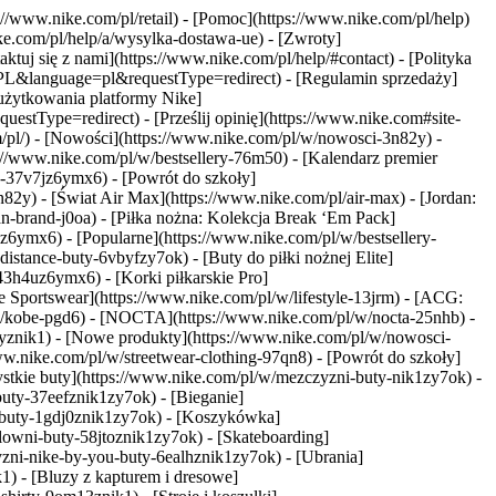
s://www.nike.com/pl/retail) - [Pomoc](https://www.nike.com/pl/help)
ike.com/pl/help/a/wysylka-dostawa-ue) - [Zwroty]
tuj się z nami](https://www.nike.com/pl/help/#contact) - [Polityka
=PL&language=pl&requestType=redirect) - [Regulamin sprzedaży]
użytkowania platformy Nike]
tType=redirect) - [Prześlij opinię](https://www.nike.com#site-
m/pl/) - [Nowości](https://www.nike.com/pl/w/nowosci-3n82y) -
//www.nike.com/pl/w/bestsellery-76m50) - [Kalendarz premier
z-37v7jz6ymx6) - [Powrót do szkoły]
82y) - [Świat Air Max](https://www.nike.com/pl/air-max) - [Jordan:
an-brand-j0oa) - [Piłka nożna: Kolekcja Break ‘Em Pack]
7jz6ymx6)
- [Popularne](https://www.nike.com/pl/w/bestsellery-
stance-buty-6vbyfzy7ok) - [Buty do piłki nożnej Elite]
43h4uz6ymx6) - [Korki piłkarskie Pro]
 Sportswear](https://www.nike.com/pl/w/lifestyle-13jrm) - [ACG:
l/w/kobe-pgd6) - [NOCTA](https://www.nike.com/pl/w/nocta-25nhb) -
yznik1) - [Nowe produkty](https://www.nike.com/pl/w/nowosci-
w.nike.com/pl/w/streetwear-clothing-97qn8) - [Powrót do szkoły]
stkie buty](https://www.nike.com/pl/w/mezczyzni-buty-nik1zy7ok) -
buty-37eefznik1zy7ok) - [Bieganie]
a-buty-1gdj0znik1zy7ok) - [Koszykówka]
lowni-buty-58jtoznik1zy7ok) - [Skateboarding]
yzni-nike-by-you-buty-6ealhznik1zy7ok)
- [Ubrania]
) - [Bluzy z kapturem i dresowe]