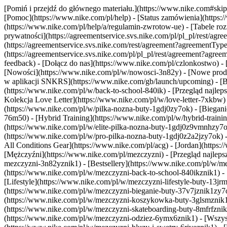
[Pomiń i przejdź do głównego materiału.](https://www.nike.com#skip-
[Pomoc](https://www.nike.com/pl/help) - [Status zamówienia](https:/
(https://www.nike.com/pl/help/a/regulamin-zwrotow-ue) - [Tabele roz
prywatności](https://agreementservice.svs.nike.com/pl/pl_pl/rest
(https://agreementservice.svs.nike.com/rest/agreement?agreementT
(https://agreementservice.svs.nike.com/pl/pl_pl/rest/agreement?ag
feedback) - [Dołącz do nas](https://www.nike.com/pl/czlonkostwo) - [
[Nowości](https://www.nike.com/pl/w/nowosci-3n82y) - [Nowe produk
w aplikacji SNKRS](https://www.nike.com/gb/launch/upcoming) - [B
(https://www.nike.com/pl/w/back-to-school-840ik)
- [Przegląd najle
Kolekcja Love Letter](https://www.nike.com/pl/w/love-letter-7xkbw) 
(https://www.nike.com/pl/w/pilka-nozna-buty-1gdj0zy7ok) - [Biega
76m50) - [Hybrid Training](https://www.nike.com/pl/w/hybrid-traini
(https://www.nike.com/pl/w/elite-pilka-nozna-buty-1gdj0z9vmnhzy7o
(https://www.nike.com/pl/w/pro-pilka-nozna-buty-1gdj0z2a2jzy7ok)
All Conditions Gear](https://www.nike.com/pl/acg) - [Jordan](http
[Mężczyźni](https://www.nike.com/pl/mezczyzni) - [Przegląd najle
mezczyzni-3n82yznik1) - [Bestsellery](https://www.nike.com/pl/w/me
(https://www.nike.com/pl/w/mezczyzni-back-to-school-840ikznik1)
-
[Lifestyle](https://www.nike.com/pl/w/mezczyzni-lifestyle-buty-13j
(https://www.nike.com/pl/w/mezczyzni-bieganie-buty-37v7jznik1zy7
(https://www.nike.com/pl/w/mezczyzni-koszykowka-buty-3glsmznik1zy
(https://www.nike.com/pl/w/mezczyzni-skateboarding-buty-8mfrfzni
(https://www.nike.com/pl/w/mezczyzni-odziez-6ymx6znik1) - [Wszyst