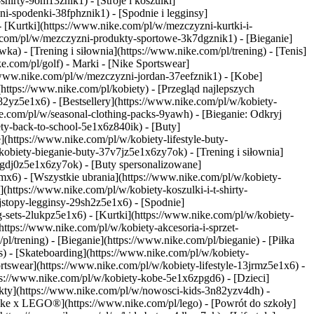
hirty-9om13znik1) - [Stroje i koszulki]
-spodenki-38fphznik1) - [Spodnie i legginsy]
 [Kurtki](https://www.nike.com/pl/w/mezczyzni-kurtki-i-
e.com/pl/w/mezczyzni-produkty-sportowe-3k7dgznik1) - [Bieganie]
a) - [Trening i siłownia](https://www.nike.com/pl/trening) - [Tenis]
ke.com/pl/golf)
- Marki - [Nike Sportswear]
//www.nike.com/pl/w/mezczyzni-jordan-37eefznik1) - [Kobe]
tps://www.nike.com/pl/kobiety) - [Przegląd najlepszych
yz5e1x6) - [Bestsellery](https://www.nike.com/pl/w/kobiety-
e.com/pl/w/seasonal-clothing-packs-9yawh) - [Bieganie: Odkryj
ety-back-to-school-5e1x6z840ik)
- [Buty]
(https://www.nike.com/pl/w/kobiety-lifestyle-buty-
obiety-bieganie-buty-37v7jz5e1x6zy7ok) - [Trening i siłownia]
1gdj0z5e1x6zy7ok) - [Buty spersonalizowane]
mx6) - [Wszystkie ubrania](https://www.nike.com/pl/w/kobiety-
(https://www.nike.com/pl/w/kobiety-koszulki-i-t-shirty-
jstopy-legginsy-29sh2z5e1x6) - [Spodnie]
sets-2lukpz5e1x6) - [Kurtki](https://www.nike.com/pl/w/kobiety-
ttps://www.nike.com/pl/w/kobiety-akcesoria-i-sprzet-
/trening) - [Bieganie](https://www.nike.com/pl/bieganie) - [Piłka
) - [Skateboarding](https://www.nike.com/pl/w/kobiety-
tswear](https://www.nike.com/pl/w/kobiety-lifestyle-13jrmz5e1x6) -
ps://www.nike.com/pl/w/kobiety-kobe-5e1x6zpgd6) - [Dzieci]
ukty](https://www.nike.com/pl/w/nowosci-kids-3n82yzv4dh) -
 Nike x LEGO®](https://www.nike.com/pl/lego) - [Powrót do szkoły]