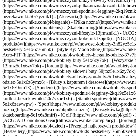
(https://www.nike.com/pl/w/mezczyzni-bluzy-i-swetry-6riveznik1) - [K
(https://www.nike.com/pl/w/mezczyzni-pilka-nozna-koszulki-klubowe
(https://www.nike.com/pl/w/mezczyzni-spodnie-i-legginsy-2kq19znik1
bezrekawniki-50r7yznik1) - [Akcesoria](https://www.nike.com/pl/w
(https://www.nike.com/pl/bieganie) - [Piłka nożna](https://www.nike
(https://www.nike.com/pl/tenis) - [Skateboarding](https://www.nike.
(https://www.nike.com/pl/w/mezczyzni-lifestyle-13jrmznik1) - [ACG:
(https://www.nike.com/pl/w/mezczyzni-kobe-nik1zpgd6) - [NOCTA](ht
produktów](https://www.nike.com/pl/w/nowosci-kobiety-3n82yz5e1x6
bestsellery-5e1x6z76m50) - [Style By: Moon Shoe](https://www.nike.
Aero-FIT](https://www.nike.com/pl/w/kobiety-bieganie-odziez-37v7
(https://www.nike.com/pl/w/kobiety-buty-5e1x6zy7ok) - [Wszystkie bu
13jrmz5e1x6zy7ok) - [Jordan](https://www.nike.com/pl/w/kobiety-jor
(https://www.nike.com/pl/w/kobiety-silowni-buty-58jtoz5e1x6zy7ok)
(https://www.nike.com/pl/w/kobiety-nike-by-you-buty-5e1x6z6ealh
odziez-5e1x6z6ymx6) - [Bluzy z kapturem i dresowe](https://www.nike
5e1x6z9om13) - [Spodenki](https://www.nike.com/pl/w/kobiety-spode
(https://www.nike.com/pl/w/kobiety-spodnie-i-legginsy-2kq19z5e1x6
kurtki-i-bezrekawniki-50r7yz5e1x6) - [Staniki sportowe](https://www
5e1x6zawwpw)
- [Sport](https://www.nike.com/pl/w/kobiety-produkt
nożna](https://www.nike.com/pl/pilka-nozna) - [Koszykówka](https:/
skateboarding-5e1x6z8mfrf) - [Golf](https://www.nike.com/pl/golf)
-
[ACG: All Conditions Gear](https://www.nike.com/pl/acg) - [Jordan]
(https://www.nike.com/pl/dzieci) - [Przegląd najlepszych produktó
[Bestsellery](https://www.nike.com/pl/w/kids-bestsellery-76m50zv4d