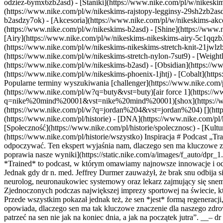
odziez-6ymx6zb2asd) - [Staniki](https://www.nike.com/pl/w/nikeskim
(https://www.nike.com/pl/w/nikeskims-rajstopy-legginsy-29sh2zb2as
b2asdzy7ok) - [Akcesoria](https://www.nike.com/pl/w/nikeskims-ak
(https://www.nike.com/pl/w/nikeskims-b2asd) - [Shine](https://www.
[Airy](https://www.nike.com/pl/w/nikeskims-nikeskims-airy-5c1qqzb2
(https://www.nike.com/pl/w/nikeskims-nikeskims-stretch-knit-21jwlzb
(https://www.nike.com/pl/w/nikeskims-stretch-nylon-7sut9) - [Weigh