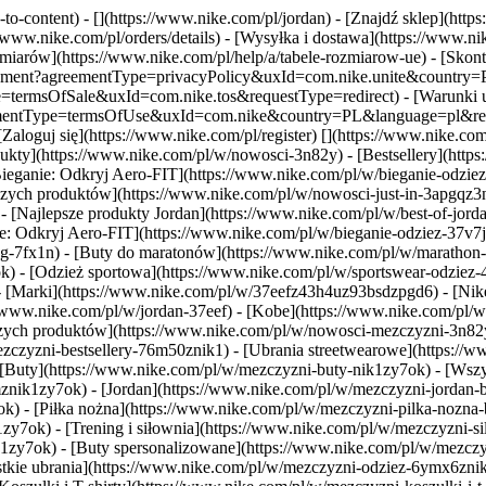
to-content) - [](https://www.nike.com/pl/jordan)
- [Znajdź sklep](http
/www.nike.com/pl/orders/details) - [Wysyłka i dostawa](https://www.n
miarów](https://www.nike.com/pl/help/a/tabele-rozmiarow-ue) - [Skontak
/agreement?agreementType=privacyPolicy&uxId=com.nike.unite&country
ype=termsOfSale&uxId=com.nike.tos&requestType=redirect) - [Warunki 
reementType=termsOfUse&uxId=com.nike&country=PL&language=pl&reques
Zaloguj się](https://www.nike.com/pl/register)
[](https://www.nike.co
ty](https://www.nike.com/pl/w/nowosci-3n82y) - [Bestsellery](https:
ieganie: Odkryj Aero-FIT](https://www.nike.com/pl/w/bieganie-odzie
pszych produktów](https://www.nike.com/pl/w/nowosci-just-in-3apgqz3n
- [Najlepsze produkty Jordan](https://www.nike.com/pl/w/best-of-jord
nie: Odkryj Aero-FIT](https://www.nike.com/pl/w/bieganie-odziez-37v
ng-7fx1n) - [Buty do maratonów](https://www.nike.com/pl/w/marathon-di
k) - [Odzież sportowa](https://www.nike.com/pl/w/sportswear-odziez-
- [Marki](https://www.nike.com/pl/w/37eefz43h4uz93bsdzpgd6) - [Nike
s://www.nike.com/pl/w/jordan-37eef) - [Kobe](https://www.nike.com/p
pszych produktów](https://www.nike.com/pl/w/nowosci-mezczyzni-3n82
zczyzni-bestsellery-76m50znik1) - [Ubrania streetwearowe](https://ww
 [Buty](https://www.nike.com/pl/w/mezczyzni-buty-nik1zy7ok) - [Wszy
rmznik1zy7ok) - [Jordan](https://www.nike.com/pl/w/mezczyzni-jordan-
ok) - [Piłka nożna](https://www.nike.com/pl/w/mezczyzni-pilka-nozn
7ok) - [Trening i siłownia](https://www.nike.com/pl/w/mezczyzni-si
k1zy7ok) - [Buty spersonalizowane](https://www.nike.com/pl/w/mezcz
kie ubrania](https://www.nike.com/pl/w/mezczyzni-odziez-6ymx6znik1