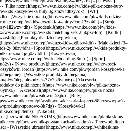
https://www.nike.com/pl/w/kids-buty-v4dhzy7ok) - [Lifestyle]
 - [Piłka nożna](https://www.nike.com/pl/w/kids-pilka-nozna-buty-
pl/w/kids-koszykowka-buty-3glsmzv4dhzy7ok) - [WF]
dh) - [Wszystkie ubrania](https://www.nike.com/pl/w/kids-odziez-
.nike.com/pl/w/kids-koszulki-i-t-shirty-9om13zv4dh) - [Stroje
esy-1ll2wzv4dh) - [Spodenki](https://www.nike.com/pl/w/kids-
s://www.nike.com/pl/w/kids-matching-sets-2lukpzv4dh) - [Kurtki]
wpwzv4dh)
- [Produkty dla dzieci wg wieku]
](https://www.nike.com/pl/w/duze-kids-agibjzv4dh) - [Małe dzieci (3–
-kids-2j488zv4dh)
- [Sport](https://www.nike.com/pl/w/kids-produkty-
-pilka-nozna-1gdj0zv4dh) - [Koszykówka]
tps://www.nike.com/pl/w/skateboarding-8mfrf) - [Sport]
3n82y) - [Nowe produkty](https://www.nike.com/pl/w/nowosci-
 koszykówki Jordan](https://www.nike.com/pl/w/jordan-koszykowka-
l/bieganie) - [Wszystkie produkty do biegania]
com/pl/w/bieganie-odziez-37v7jz6ymx6) - [Akcesoria]
produkty do piłki nożnej](https://www.nike.com/pl/w/pilka-nozna-
z6ymx6) - [Akcesoria](https://www.nike.com/pl/w/pilka-nozna-
s://www.nike.com/pl/w/silowni-58jto) - [Buty]
ttps://www.nike.com/pl/w/silowni-akcesoria-i-sprzet-58jtozawwpw)
-
pl/w/produkty-sportowe-3k7dg) - [Koszykówka]
ike.com/pl/tenis) - [Nike SB]
ms) - [Przewodniki NikeSKIMS](https://www.nike.com/pl/nikeskims-
ike.com/pl/przewodnik-po-stanikach-nikeskims) - [Przewodnik po
sd) - [Wszystkie ubrania](https://www.nike.com/pl/w/nikeskims-