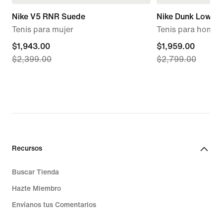
Nike V5 RNR Suede
Nike Dunk Low Re
Tenis para mujer
Tenis para hombr
current
$1,943.00
current
$1,959.00
$2,399.00
$2,799.00
price
price
$1,943.00,
$1,959.00,
original
original
price
price
$2,399.00
$2,799.00
Recursos
Buscar Tienda
Hazte Miembro
Envíanos tus Comentarios