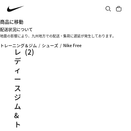
商品に移動
配送状況について
地震の影響により、九州地方での配送・集荷に遅延が発生しております。
トレーニング＆ジム
/
シューズ
/
Nike Free
レ
(2)
デ
ィ
ー
ス
ジ
ム
&
ト