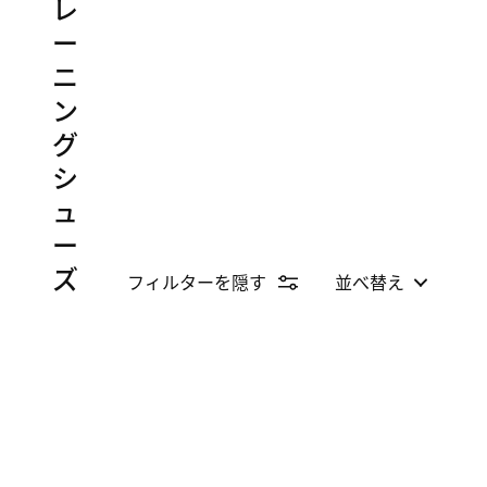
レ
ー
ニ
ン
グ
シ
ュ
ー
ズ
フィルターを隠す
並べ替え