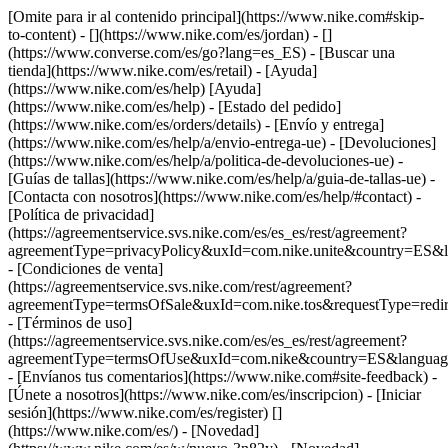
[Omite para ir al contenido principal](https://www.nike.com#skip-
to-content) - [](https://www.nike.com/es/jordan) - []
(https://www.converse.com/es/go?lang=es_ES)
- [Buscar una
tienda](https://www.nike.com/es/retail) - [Ayuda]
(https://www.nike.com/es/help) [Ayuda]
(https://www.nike.com/es/help) - [Estado del pedido]
(https://www.nike.com/es/orders/details) - [Envío y entrega]
(https://www.nike.com/es/help/a/envio-entrega-ue) - [Devoluciones]
(https://www.nike.com/es/help/a/politica-de-devoluciones-ue) -
[Guías de tallas](https://www.nike.com/es/help/a/guia-de-tallas-ue) -
[Contacta con nosotros](https://www.nike.com/es/help/#contact) -
[Política de privacidad]
(https://agreementservice.svs.nike.com/es/es_es/rest/agreement?
agreementType=privacyPolicy&uxId=com.nike.unite&country=ES&l
- [Condiciones de venta]
(https://agreementservice.svs.nike.com/rest/agreement?
agreementType=termsOfSale&uxId=com.nike.tos&requestType=redir
- [Términos de uso]
(https://agreementservice.svs.nike.com/es/es_es/rest/agreement?
agreementType=termsOfUse&uxId=com.nike&country=ES&language
- [Envíanos tus comentarios](https://www.nike.com#site-feedback) -
[Únete a nosotros](https://www.nike.com/es/inscripcion) - [Iniciar
sesión](https://www.nike.com/es/register)
[]
(https://www.nike.com/es/) - [Novedad]