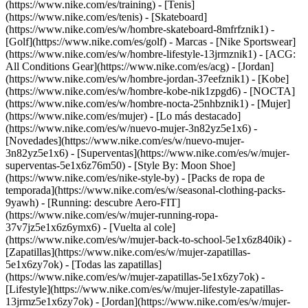
(https://www.nike.com/es/training) - [Tenis]
(https://www.nike.com/es/tenis) - [Skateboard]
(https://www.nike.com/es/w/hombre-skateboard-8mfrfznik1) -
[Golf](https://www.nike.com/es/golf)
- Marcas - [Nike Sportswear]
(https://www.nike.com/es/w/hombre-lifestyle-13jrmznik1) - [ACG:
All Conditions Gear](https://www.nike.com/es/acg) - [Jordan]
(https://www.nike.com/es/w/hombre-jordan-37eefznik1) - [Kobe]
(https://www.nike.com/es/w/hombre-kobe-nik1zpgd6) - [NOCTA]
(https://www.nike.com/es/w/hombre-nocta-25nhbznik1) - [Mujer]
(https://www.nike.com/es/mujer) - [Lo más destacado]
(https://www.nike.com/es/w/nuevo-mujer-3n82yz5e1x6) -
[Novedades](https://www.nike.com/es/w/nuevo-mujer-
3n82yz5e1x6) - [Superventas](https://www.nike.com/es/w/mujer-
superventas-5e1x6z76m50) - [Style By: Moon Shoe]
(https://www.nike.com/es/nike-style-by) - [Packs de ropa de
temporada](https://www.nike.com/es/w/seasonal-clothing-packs-
9yawh) - [Running: descubre Aero-FIT]
(https://www.nike.com/es/w/mujer-running-ropa-
37v7jz5e1x6z6ymx6) - [Vuelta al cole]
(https://www.nike.com/es/w/mujer-back-to-school-5e1x6z840ik)
-
[Zapatillas](https://www.nike.com/es/w/mujer-zapatillas-
5e1x6zy7ok) - [Todas las zapatillas]
(https://www.nike.com/es/w/mujer-zapatillas-5e1x6zy7ok) -
[Lifestyle](https://www.nike.com/es/w/mujer-lifestyle-zapatillas-
13jrmz5e1x6zy7ok) - [Jordan](https://www.nike.com/es/w/mujer-