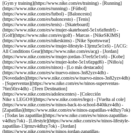
[Gym y training](https://www.nike.com/es/training) - [Running]
(https://www.nike.com/es/running) - [Fútbol]
(https://www.nike.com/es/futbol) - [Baloncesto]
(https://www.nike.com/es/baloncesto) - [Tenis]
(https://www.nike.com/es/tenis) - [Skateboard]
(https://www.nike.com/es/w/mujer-skateboard-5e1x6z8mfrf) -
[Golf](https://www.nike.com/es/golf)
- Marcas - [NikeSKIMS]
(https://www.nike.com/es/nikeskims) - [Nike Sportswear]
(https://www.nike.com/es/w/mujer-lifestyle-13jrmz5e1x6) - [ACG:
All Conditions Gear](https://www.nike.com/es/acg) - [Jordan]
(https://www.nike.com/es/w/mujer-jordan-37eefz5e1x6) - [Kobe]
(https://www.nike.com/es/w/mujer-kobe-5e1x6zpgd6) - [Niño/a]
(https://www.nike.com/es/ninos) - [Lo más destacado]
(https://www.nike.com/es/w/nuevo-ninos-3n82yzv4dh) -
[Novedades](https://www.nike.com/es/w/nuevo-ninos-3n82yzv4dh)
- [Superventas](https://www.nike.com/es/w/ninos-superventas-
76m50zv4dh) - [Teen Destination]
(https://www.nike.com/es/adolescentes) - [Colección
Nike x LEGO®](https://www.nike.com/es/lego) - [Vuelta al cole]
(https://www.nike.com/es/w/ninos-back-to-school-840ikzv4dh)
-
[Zapatillas](https://www.nike.com/es/w/ninos-zapatillas-v4dhzy7ok)
- [Todas las zapatillas](https://www.nike.com/es/w/ninos-zapatillas-
v4dhzy7ok) - [Lifestyle](https://www.nike.com/es/w/ninos-lifestyle-
zapatillas-13jrmzv4dhzy7ok) - [Jordan]
(https://www.nike.com/es/w/ninos-jordan-zapatillas-