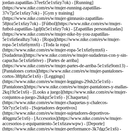
jordan-zapatillas-37eefz5e1x6zy7ok) - [Running]
(https://www.nike.com/es/w/mujer-running-zapatillas-
37v7jz5e1x6zy7ok) - [Gym y training]
(https://www.nike.com/es/w/mujer-gimnasio-zapatillas-
58jtoz5e1x6zy7ok) - [Fútbol](https://www.nike.com/es/w/mujer-
futbol-zapatillas-1gdj0z5e1x6zy7ok) - [Zapatillas personalizadas]
(https://www.nike.com/es/w/mujer-nike-by-you-zapatillas-
5e1x6z6ealhzy7ok)
- [Ropa](https://www.nike.com/es/w/mujer-
ropa-5e1x6z6ymx6) - [Toda la ropa]
(https://www.nike.com/es/w/mujer-ropa-5e1x6z6ymx6) -
[Sudaderas](https://www.nike.com/es/w/mujer-sudaderas-con-y-sin-
capucha-5e1x6z6rive) - [Partes de arriba]
(https://www.nike.com/es/w/mujer-partes-de-arriba-5e1x6z9om13) -
[Pantalones cortos](https://www.nike.com/es/w/mujer-pantalones-
cortos-38fphz5e1x6) - [Leggings]
(https://www.nike.com/es/w/mujer-leggings-29sh2z5e1x6) -
[Pantalones](https://www.nike.com/es/w/mujer-pantalones-y-mallas-
2kq19z5e1x6) - [Looks a juego](https://www.nike.com/es/w/mujer-
conjuntos-a-juego-2lukpz5e1x6) - [Chaquetas]
(https://www.nike.com/es/w/mujer-chaquetas-y-chalecos-
50r7yz5e1x6) - [Sujetadores deportivos]
(https://www.nike.com/es/w/mujer-sujetadores-deportivos-
40qgmz5e1x6) - [Accesorios](https://www.nike.com/es/w/mujer-
accesorios-y-equipamiento-5e1x6zawwpw)
- [Deporte]
(https://www.nike.com/es/w/mujer-performance-3k7dgz5e1x6) -