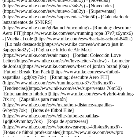
(https://www.nike.com/es/w/nuevo-3n82y) - [Novedad]
(https://www.nike.com/es/w/nuevo-3n82y) - [Novedades]
(https://www.nike.com/es/w/nuevo-3n82y) - [Superventas]
(https://www.nike.com/es/w/superventas-76m50) - [Calendario de
lanzamientos de SNKRS]
(https://www.nike.com/gb/launch/upcoming) - [Running: descubre
Aero-FIT](https://www.nike.com/es/w/running-ropa-37v7jz6ymx6)
- [Vuelta al cole](https://www.nike.com/es/w/back-to-school-840ik)
- [Lo más destacado](https://www.nike.com/es/w/nuevo-just-in-
3apgqz3n82y) - [Página de inicio de Air Max]
(https://www.nike.com/es/air-max) - [Jordan: Colección Love
Letter](https://www.nike.com/es/w/love-letter-7xkbw) - [Lo mejor
de Jordan](https://www.nike.com/es/w/best-of-jordan-brand-j0oa) -
[Fútbol: Break 'Em Pack](https://www.nike.com/es/w/futbol-
zapatillas-1gdj0zy7ok) - [Running: descubre Aero-FIT]
(https://www.nike.com/es/w/running-ropa-37v7jz6ymx6)
-
[Tendencias](https://www.nike.com/es/w/superventas-76m50) -
[Entrenamiento híbrido](https://www.nike.com/es/w/hybrid-training-
7fx1n) - [Zapatillas para maratón]
(https://www.nike.com/es/w/marathon-distance-zapatillas-
6vbyfzy7ok) - [Botas de fútbol Elite]
(https://www.nike.com/es/w/elite-futbol-zapatillas-
1gdj0z9vmnhzy7ok) - [Ropa de sportswear]
(https://www.nike.com/es/w/sportswear-ropa-43h4uz6ymx6) -
[Botas de fútbol profesionales](https://www.nike.com/es/w/pro-