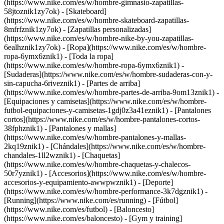
(https://www.nike.com/es/w/hombre-gimnasio-zapatillas-
58jtoznik1zy7ok) - [Skateboard]
(https://www.nike.com/es/w/hombre-skateboard-zapatillas-
8mfrfznik1zy7ok) - [Zapatillas personalizadas]
(https://www.nike.com/es/w/hombre-nike-by-you-zapatillas-
6ealhznik1zy7ok)
- [Ropa](https://www.nike.com/es/w/hombre-
ropa-6ymx6znik1) - [Toda la ropa]
(https://www.nike.com/es/w/hombre-ropa-6ymx6znik1) -
[Sudaderas](https://www.nike.com/es/w/hombre-sudaderas-con-y-
sin-capucha-6riveznik1) - [Partes de arriba]
(https://www.nike.com/es/w/hombre-partes-de-arriba-9om13znik1) -
[Equipaciones y camisetas](https://www.nike.com/es/w/hombre-
futbol-equipaciones-y-camisetas-1gdj0z3a41eznik1) - [Pantalones
cortos](https://www.nike.com/es/w/hombre-pantalones-cortos-
38fphznik1) - [Pantalones y mallas]
(https://www.nike.com/es/w/hombre-pantalones-y-mallas-
2kq19znik1) - [Chándales](https://www.nike.com/es/w/hombre-
chandales-1ll2wznik1) - [Chaquetas]
(https://www.nike.com/es/w/hombre-chaquetas-y-chalecos-
50r7yznik1) - [Accesorios](https://www.nike.com/es/w/hombre-
accesorios-y-equipamiento-awwpwznik1)
- [Deporte]
(https://www.nike.com/es/w/hombre-performance-3k7dgznik1) -
[Running](https://www.nike.com/es/running) - [Fútbol]
(https://www.nike.com/es/futbol) - [Baloncesto]
(https://www.nike.com/es/baloncesto) - [Gym y training]