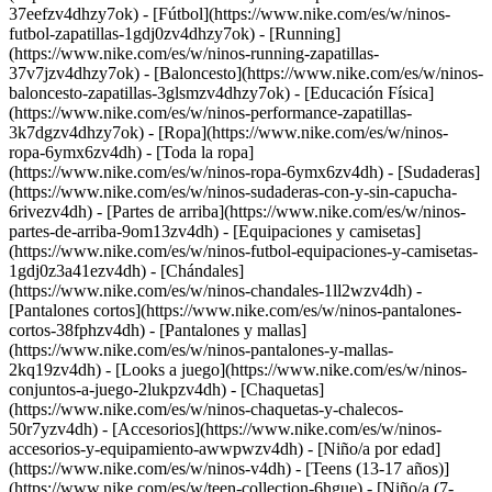
37eefzv4dhzy7ok) - [Fútbol](https://www.nike.com/es/w/ninos-
futbol-zapatillas-1gdj0zv4dhzy7ok) - [Running]
(https://www.nike.com/es/w/ninos-running-zapatillas-
37v7jzv4dhzy7ok) - [Baloncesto](https://www.nike.com/es/w/ninos-
baloncesto-zapatillas-3glsmzv4dhzy7ok) - [Educación Física]
(https://www.nike.com/es/w/ninos-performance-zapatillas-
3k7dgzv4dhzy7ok)
- [Ropa](https://www.nike.com/es/w/ninos-
ropa-6ymx6zv4dh) - [Toda la ropa]
(https://www.nike.com/es/w/ninos-ropa-6ymx6zv4dh) - [Sudaderas]
(https://www.nike.com/es/w/ninos-sudaderas-con-y-sin-capucha-
6rivezv4dh) - [Partes de arriba](https://www.nike.com/es/w/ninos-
partes-de-arriba-9om13zv4dh) - [Equipaciones y camisetas]
(https://www.nike.com/es/w/ninos-futbol-equipaciones-y-camisetas-
1gdj0z3a41ezv4dh) - [Chándales]
(https://www.nike.com/es/w/ninos-chandales-1ll2wzv4dh) -
[Pantalones cortos](https://www.nike.com/es/w/ninos-pantalones-
cortos-38fphzv4dh) - [Pantalones y mallas]
(https://www.nike.com/es/w/ninos-pantalones-y-mallas-
2kq19zv4dh) - [Looks a juego](https://www.nike.com/es/w/ninos-
conjuntos-a-juego-2lukpzv4dh) - [Chaquetas]
(https://www.nike.com/es/w/ninos-chaquetas-y-chalecos-
50r7yzv4dh) - [Accesorios](https://www.nike.com/es/w/ninos-
accesorios-y-equipamiento-awwpwzv4dh)
- [Niño/a por edad]
(https://www.nike.com/es/w/ninos-v4dh) - [Teens (13-17 años)]
(https://www.nike.com/es/w/teen-collection-6hgue) - [Niño/a (7-