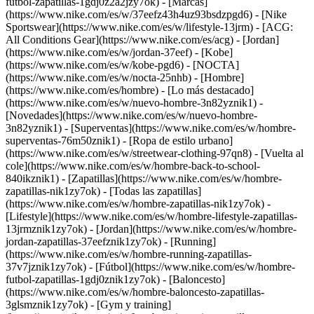
futbol-zapatillas-1gdj0z2a2jzy7ok)
- [Marcas]
(https://www.nike.com/es/w/37eefz43h4uz93bsdzpgd6) - [Nike
Sportswear](https://www.nike.com/es/w/lifestyle-13jrm) - [ACG:
All Conditions Gear](https://www.nike.com/es/acg) - [Jordan]
(https://www.nike.com/es/w/jordan-37eef) - [Kobe]
(https://www.nike.com/es/w/kobe-pgd6) - [NOCTA]
(https://www.nike.com/es/w/nocta-25nhb) - [Hombre]
(https://www.nike.com/es/hombre) - [Lo más destacado]
(https://www.nike.com/es/w/nuevo-hombre-3n82yznik1) -
[Novedades](https://www.nike.com/es/w/nuevo-hombre-
3n82yznik1) - [Superventas](https://www.nike.com/es/w/hombre-
superventas-76m50znik1) - [Ropa de estilo urbano]
(https://www.nike.com/es/w/streetwear-clothing-97qn8) - [Vuelta al
cole](https://www.nike.com/es/w/hombre-back-to-school-
840ikznik1)
- [Zapatillas](https://www.nike.com/es/w/hombre-
zapatillas-nik1zy7ok) - [Todas las zapatillas]
(https://www.nike.com/es/w/hombre-zapatillas-nik1zy7ok) -
[Lifestyle](https://www.nike.com/es/w/hombre-lifestyle-zapatillas-
13jrmznik1zy7ok) - [Jordan](https://www.nike.com/es/w/hombre-
jordan-zapatillas-37eefznik1zy7ok) - [Running]
(https://www.nike.com/es/w/hombre-running-zapatillas-
37v7jznik1zy7ok) - [Fútbol](https://www.nike.com/es/w/hombre-
futbol-zapatillas-1gdj0znik1zy7ok) - [Baloncesto]
(https://www.nike.com/es/w/hombre-baloncesto-zapatillas-
3glsmznik1zy7ok) - [Gym y training]