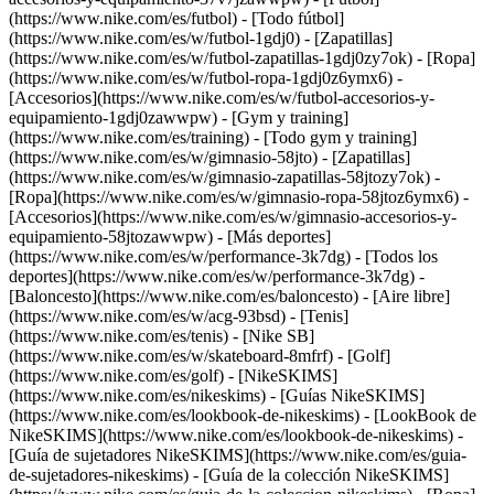
(https://www.nike.com/es/futbol) - [Todo fútbol]
(https://www.nike.com/es/w/futbol-1gdj0) - [Zapatillas]
(https://www.nike.com/es/w/futbol-zapatillas-1gdj0zy7ok) - [Ropa]
(https://www.nike.com/es/w/futbol-ropa-1gdj0z6ymx6) -
[Accesorios](https://www.nike.com/es/w/futbol-accesorios-y-
equipamiento-1gdj0zawwpw)
- [Gym y training]
(https://www.nike.com/es/training) - [Todo gym y training]
(https://www.nike.com/es/w/gimnasio-58jto) - [Zapatillas]
(https://www.nike.com/es/w/gimnasio-zapatillas-58jtozy7ok) -
[Ropa](https://www.nike.com/es/w/gimnasio-ropa-58jtoz6ymx6) -
[Accesorios](https://www.nike.com/es/w/gimnasio-accesorios-y-
equipamiento-58jtozawwpw)
- [Más deportes]
(https://www.nike.com/es/w/performance-3k7dg) - [Todos los
deportes](https://www.nike.com/es/w/performance-3k7dg) -
[Baloncesto](https://www.nike.com/es/baloncesto) - [Aire libre]
(https://www.nike.com/es/w/acg-93bsd) - [Tenis]
(https://www.nike.com/es/tenis) - [Nike SB]
(https://www.nike.com/es/w/skateboard-8mfrf) - [Golf]
(https://www.nike.com/es/golf) - [NikeSKIMS]
(https://www.nike.com/es/nikeskims) - [Guías NikeSKIMS]
(https://www.nike.com/es/lookbook-de-nikeskims) - [LookBook de
NikeSKIMS](https://www.nike.com/es/lookbook-de-nikeskims) -
[Guía de sujetadores NikeSKIMS](https://www.nike.com/es/guia-
de-sujetadores-nikeskims) - [Guía de la colección NikeSKIMS]