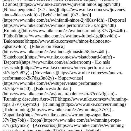
12 años)](https://www.nike.com/es/w/juvenil-ninos-agibjzv4dh) -
[Niño/a pequeño/a (3-7 años)](https://www.nike.com/es/w/jovenes-
ninos-6dacezv4dh) - [Bebé e infantil (0-3 años)]
(https://www.nike.com/es/w/infantil-ninos-2j488zv4dh)
- [Deporte]
(https://www.nike.com/es/w/ninos-performance-3k7dgzv4dh) -
[Running](https://www.nike.com/es/w/ninos-running-37v7jzv4dh) -
[Fútbol](https://www.nike.com/es/w/ninos-futbol-1gdj0zv4dh) -
[Baloncesto](https://www.nike.com/es/w/ninos-baloncesto-
3glsmzv4dh) - [Educación Física]
(https://www.nike.com/es/w/ninos-gimnasio-58jtozv4dh) -
[Skateboard](https://www.nike.com/es/w/skateboard-8mfrf) -
[Deporte](https://www.nike.com/es/lockerroom) - [Lo más
destacado](https://www.nike.com/es/w/nuevo-performance-
3k7dgz3n82y) - [Novedades](https://www.nike.com/es/w/nuevo-
performance-3k7dgz3n82y) - [Superventas]
(https://www.nike.com/es/w/superventas-performance-
3k7dgz76m50) - [Baloncesto Jordan]
(https://www.nike.com/es/w/jordan-baloncesto-37eefz3glsm) -
[Running: descubre Aero-FIT](https://www.nike.com/es/w/running-
ropa-37v7jz6ymx6)
- [Running](https://www.nike.com/es/running) -
[Todo running](https://www.nike.com/es/w/running-37v7j) -
[Zapatillas](https://www.nike.com/es/w/running-zapatillas-
37v7jzy7ok) - [Ropa](https://www.nike.com/es/w/running-ropa-
37v7jz6ymx6) - [Accesorios](https://www.nike.com/es/w/running-
accesorios-y-equipamiento-37v7jzawwpw)
- [Fútbol]