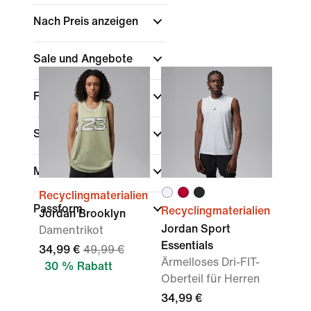
Nach Preis anzeigen
Sale und Angebote
Farbe
Sport
Marke
(1)
Recyclingmaterialien
Passform
Recyclingmaterialien
Jordan Brooklyn
Jordan Sport
Damentrikot
Essentials
34,99 €
49,99 €
Ärmelloses Dri-FIT-
30 % Rabatt
Oberteil für Herren
34,99 €