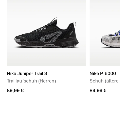
Nike Juniper Trail 3
Nike P-6000
Traillaufschuh (Herren)
Schuh (ältere Kin
89,99 €
89,99 €
89,99 €
89,99 €