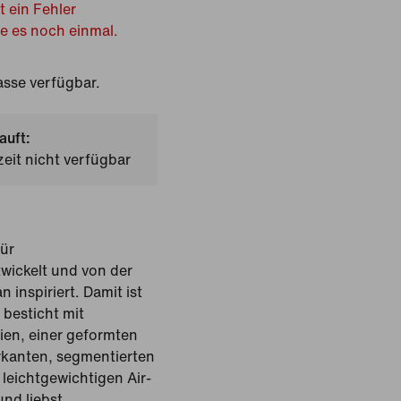
t ein Fehler
he es noch einmal.
sse verfügbar.
auft:
zeit nicht verfügbar
ür
twickelt und von der
 inspiriert. Damit ist
r besticht mit
lien, einer geformten
rkanten, segmentierten
leichtgewichtigen Air-
nd liebst.