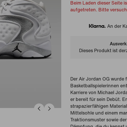
Beim Laden dieser Seite is
aufgetreten. Bitte versuc
An der Ka
Klarna
Ausverk
Dieses Produkt ist der
Der Air Jordan OG wurde f
Basketballspielerinnen en
Karriere von Michael Jordan
er bereit für sein Debüt. E
strapazierfähigen Materia
Mittelsohle und einem ma
Traktionsmuster sowie der 
Dämpfung, die du kennst u