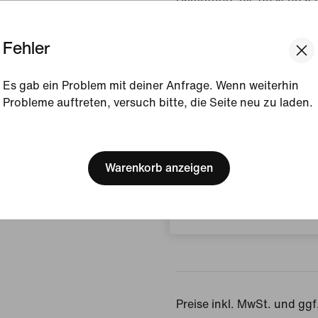
Gezeigte Farbe:
Weiß/S
Fehler
Style:
CW0907-102
Es gab ein Problem mit deiner Anfrage. Wenn weiterhin
Produktdetails anzeigen
Probleme auftreten, versuch bitte, die Seite neu zu laden.
[ Code: D1B61E47 ]
Bewertungen (Fehler)
We think you are in United 
Update your location?
Warenkorb anzeigen
Keine Bewe
Deutschland
Bewertung schreiben
Preise inkl. MwSt. und ggf