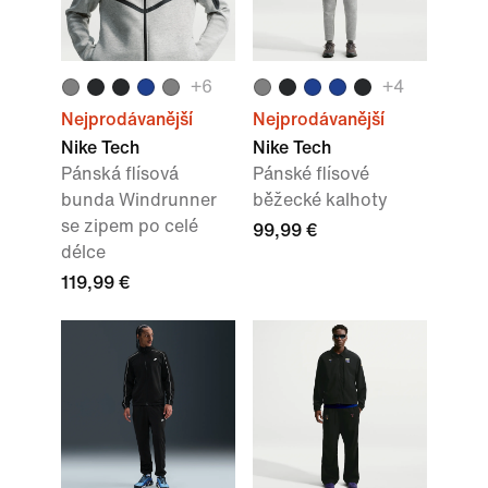
+
6
+
4
Nejprodávanější
Nejprodávanější
Nike Tech
Nike Tech
Pánská flísová
Pánské flísové
bunda Windrunner
běžecké kalhoty
se zipem po celé
99,99 €
délce
119,99 €