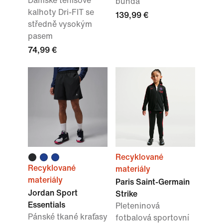
Dámské tenisové
bunda
kalhoty Dri-FIT se
139,99 €
středně vysokým
pasem
74,99 €
Recyklované
Recyklované
materiály
materiály
Paris Saint-Germain
Jordan Sport
Strike
Essentials
Pleteninová
Pánské tkané kraťasy
fotbalová sportovní