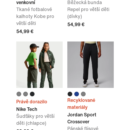
venkovní
Běžecká bunda
Tkané fotbalové
Repel pro větší děti
kalhoty Kobe pro
(dívky)
větší děti
54,99 €
54,99 €
Recyklované
Právě dorazilo
materiály
Nike Tech
Jordan Sport
Šudťáky pro větší
Crossover
děti (chlapce)
Pánské flísové