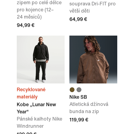
zipem po celé délce
souprava Dri-FIT pro
pro kojence (12–
větší děti
24 měsíců)
64,99 €
94,99 €
Recyklované
materiály
Nike SB
Atletická džínová
Kobe „Lunar New
bunda na zip
Year“
Pánské kalhoty Nike
119,99 €
Windrunner