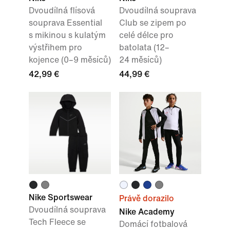
Dvoudílná flísová
Dvoudílná souprava
souprava Essential
Club se zipem po
s mikinou s kulatým
celé délce pro
výstřihem pro
batolata (12–
kojence (0–9 měsíců)
24 měsíců)
42,99 €
44,99 €
Nike Sportswear
Právě dorazilo
Dvoudílná souprava
Nike Academy
Tech Fleece se
Domácí fotbalová