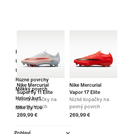
Pevný povrch
Umělá tráva
Umělý povrch
Různé povrchy
Nike Mercurial
Nike Mercurial
Měkký povrch
Superfly 11 Elite
Vapor 17 Elite
Halový kurt
Nízké kopačky na
Nízké kopačky na
pevný povrch
pevný povrch
Nike By You
289,99 €
269,99 €
Pohlaví