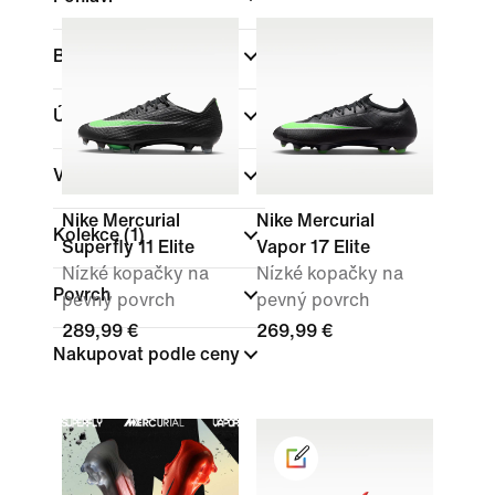
Barva
Úroveň
Výška boty
Nike Mercurial
Nike Mercurial
Kolekce
(1)
Superfly 11 Elite
Vapor 17 Elite
Nízké kopačky na
Nízké kopačky na
Povrch
pevný povrch
pevný povrch
289,99 €
269,99 €
Nakupovat podle ceny