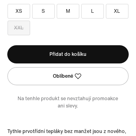
XS
S
M
L
XL
XXL
Přidat do košíku
Oblíbené
Na tenhle produkt se nevztahují promoakce
ani slevy.
Tythle prvotřídní tepláky bez manžet jsou z nového,