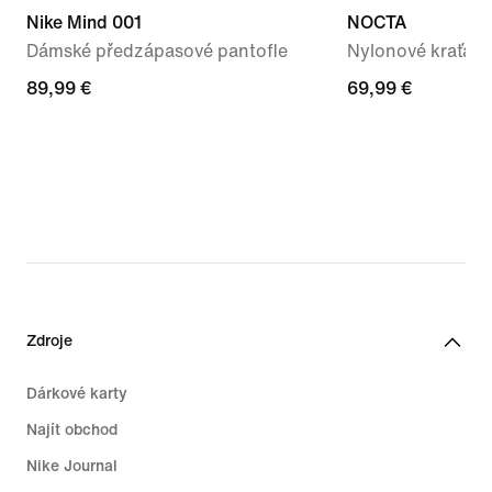
Nike Mind 001
NOCTA
Dámské předzápasové pantofle
Nylonové kraťasy
89,99 €
89,99 €
69,99 €
69,99 €
Zdroje
Dárkové karty
Najít obchod
Nike Journal