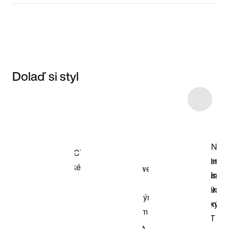
Dolaď si styl
Item 3 of 31
Nakupovat
model