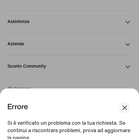
Assistenza
Azienda
Sconto Community
Svizzera
Errore
©
2026
Nike, Inc. Tutti i diritti riservati
We think you are in United States.
Guide
Update your location?
Si è verificato un problema con la tua richiesta. Se
Condizioni d'uso
continui a riscontrare problemi, prova ad aggiornare
Condizioni di vendita
la pagina.
Dati aziendali
Svizzera
United States