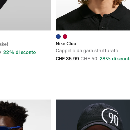
Nike Club
sket
Cappello da gara strutturato
0
22% di sconto
CHF 35.99
CHF 50
28% di scont