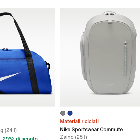
Materiali riciclati
Nike Sportswear Commute
g (24 l)
Zaino (25 l)
29% di sconto