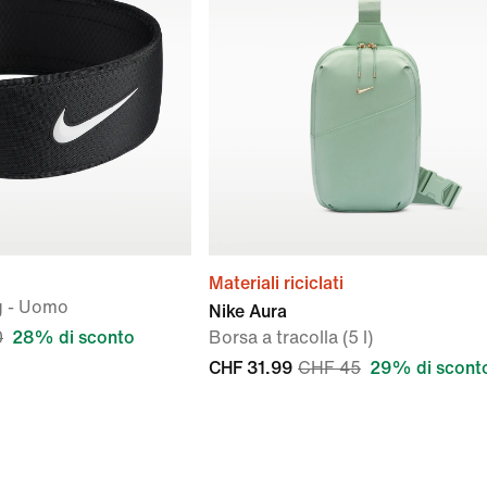
Materiali riciclati
ng - Uomo
Nike Aura
0
28% di sconto
Borsa a tracolla (5 l)
CHF 31.99
CHF 45
29% di scont