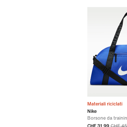
Materiali riciclati
Nike
Borsone da trainin
CHF 31.99
CHF 45