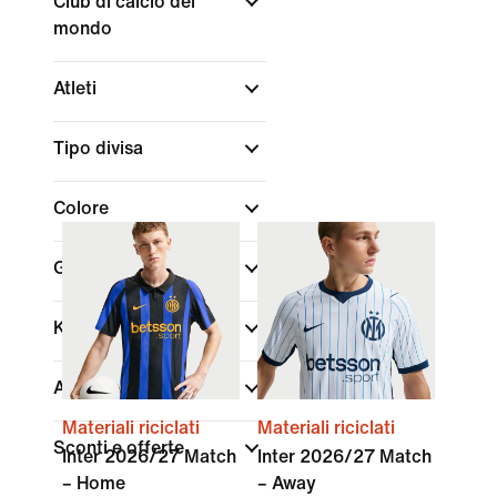
Club di calcio del
mondo
Atleti
Tipo divisa
Colore
Genere
Kids
Acquista per prezzo
Materiali riciclati
Materiali riciclati
Sconti e offerte
Inter 2026/27 Match
Inter 2026/27 Match
– Home
– Away