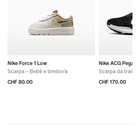
Nike Force 1 Low
Nike ACG Pegasus
Scarpa – Bebè e bimbo/a
Scarpa da trail 
CHF
CHF 80.00
CHF
CHF 170.00
80.00
170.00