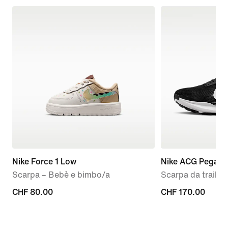
Nike Force 1 Low
Nike ACG Pegasus
Scarpa – Bebè e bimbo/a
Scarpa da trail 
CHF
CHF 80.00
CHF
CHF 170.00
80.00
170.00