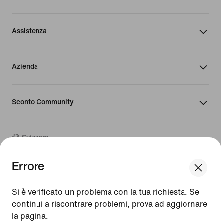
Assistenza
Azienda
Sconto Community
Svizzera
Errore
©
2026
Nike, Inc. Tutti i diritti riservati
We think you are in United States.
Guide
Update your location?
Si è verificato un problema con la tua richiesta. Se
Condizioni d'uso
continui a riscontrare problemi, prova ad aggiornare
Condizioni di vendita
Dati aziendali
la pagina.
Svizzera
United States