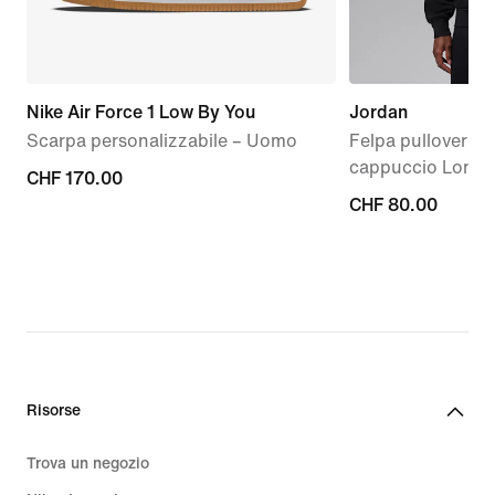
Nike Air Force 1 Low By You
Jordan
Scarpa personalizzabile – Uomo
Felpa pullover in
cappuccio Lond
CHF
CHF 170.00
CHF
CHF 80.00
170.00
80.00
Risorse
Trova un negozio