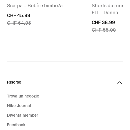
Scarpa – Bebè e bimbo/a
Shorts da running
FIT – Donna
current
CHF 45.99
current
CHF 38.99
CHF 64.95
price
CHF 55.00
price
CHF
CHF
45.99,
38.99,
original
original
price
price
CHF
CHF
64.95
55.00
Risorse
Trova un negozio
Nike Journal
Diventa member
Feedback