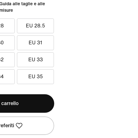
Guida alle taglie e alle
misure
28
EU 28.5
30
EU 31
32
EU 33
34
EU 35
 carrello
eferiti