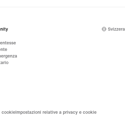
nity
Svizzera
dentesse
ente
mergenza
tario
i cookie
Impostazioni relative a privacy e cookie