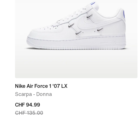
Nike Air Force 1 '07 LX
Scarpa - Donna
current
CHF 94.99
CHF 135.00
price
CHF
94.99,
original