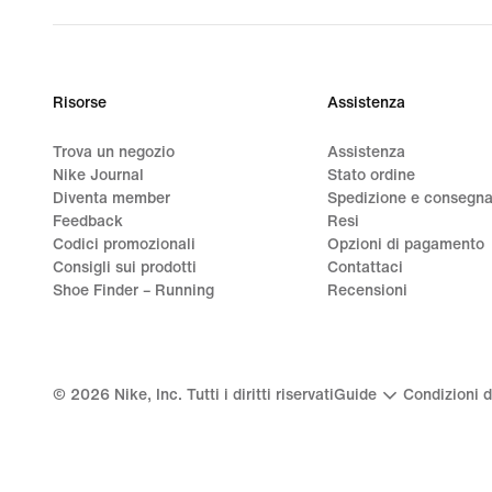
price
CHF
135.00
Risorse
Assistenza
Trova un negozio
Assistenza
Nike Journal
Stato ordine
Diventa member
Spedizione e consegn
Feedback
Resi
Codici promozionali
Opzioni di pagamento
Consigli sui prodotti
Contattaci
Shoe Finder – Running
Recensioni
©
2026
Nike, Inc. Tutti i diritti riservati
Guide
Condizioni d