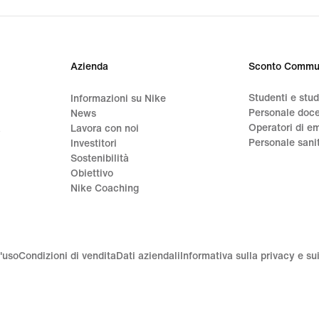
Azienda
Sconto Commu
Studenti e stu
Informazioni su Nike
Personale doc
News
Operatori di e
a
Lavora con noi
Personale sani
Investitori
Sostenibilità
Obiettivo
Nike Coaching
'uso
Condizioni di vendita
Dati aziendali
Informativa sulla privacy e su