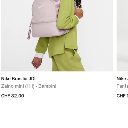
Nike Brasilia JDI
Nike 
Zaino mini (11 l) - Bambini
Pant
CHF
CHF 32.00
CHF
CHF 
32.00
115.