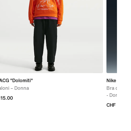
ACG "Dolomiti"
Nike Alate 
aloni – Donna
Bra conver
- Donna
115.00
CHF
CHF 55.00
00
55.00