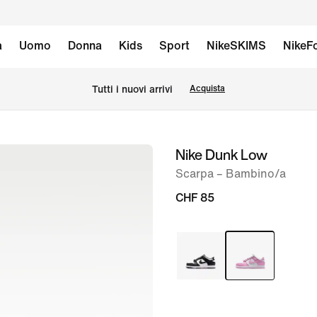
à
Uomo
Donna
Kids
Sport
NikeSKIMS
NikeFo
Tutti i nuovi arrivi
Acquista
Nike Dunk Low
immagine
1
Scarpa – Bambino/a
di
CHF 85
8