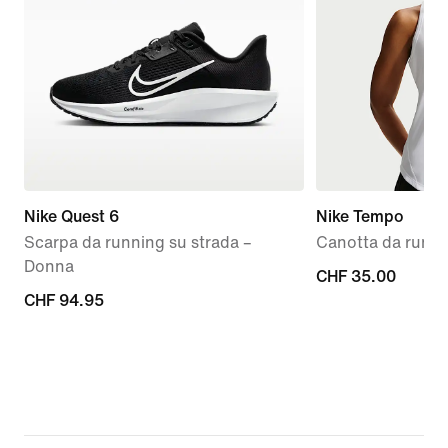
Nike Quest 6
Nike Tempo
Scarpa da running su strada –
Canotta da runni
Donna
CHF
CHF 35.00
CHF
CHF 94.95
35.00
94.95