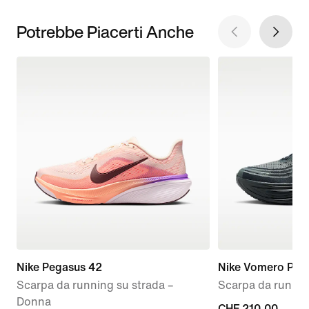
Potrebbe Piacerti Anche
Nike Pegasus 42
Nike Vomero Plus
Scarpa da running su strada –
Scarpa da runnin
Donna
CHF
CHF 210.00