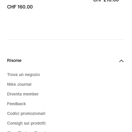
CHF
CHF 160.00
210.00
160.00
Risorse
Trova un negozio
Nike Journal
Diventa member
Feedback
Codici promozionali
Consigli sui prodotti