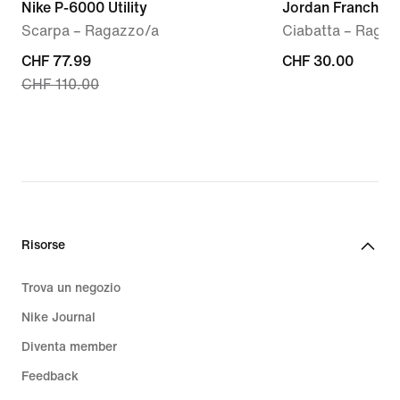
Nike P-6000 Utility
Jordan Franchise
Scarpa – Ragazzo/a
Ciabatta – Ragaz
current
CHF 77.99
CHF
CHF 30.00
CHF 110.00
price
30.00
CHF
77.99,
original
price
CHF
110.00
Risorse
Trova un negozio
Nike Journal
Diventa member
Feedback