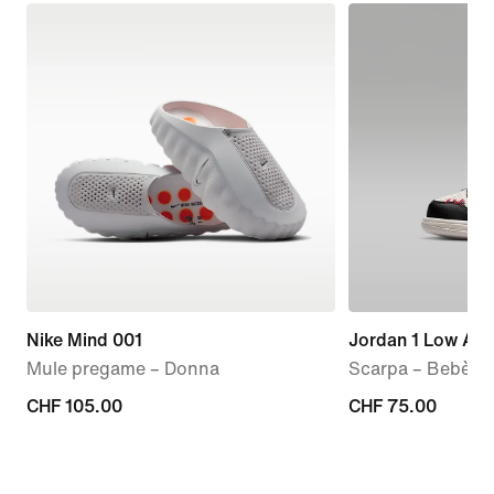
Nike Mind 001
Jordan 1 Low Alt
Mule pregame – Donna
Scarpa – Bebè e
CHF
CHF 105.00
CHF
CHF 75.00
105.00
75.00