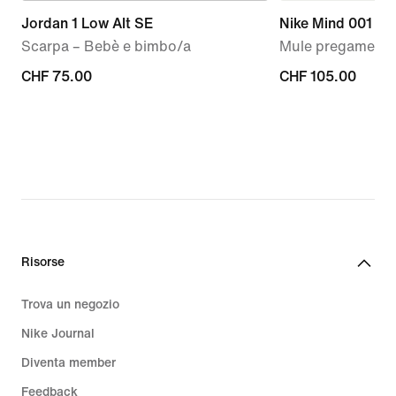
Jordan 1 Low Alt SE
Nike Mind 001
Scarpa – Bebè e bimbo/a
Mule pregame – 
CHF
CHF 75.00
CHF
CHF 105.00
75.00
105.00
Risorse
Trova un negozio
Nike Journal
Diventa member
Feedback