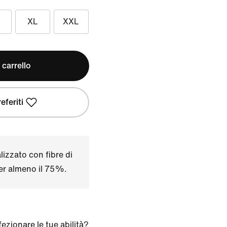
XL
XXL
 carrello
eferiti
izzato con fibre di
per almeno il 75%.
ezionare le tue abilità?