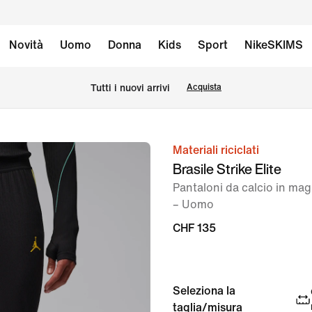
Novità
Uomo
Donna
Kids
Sport
NikeSKIMS
Tutti i nuovi arrivi
Acquista
Materiali riciclati
immagine
Brasile Strike Elite
1
Pantaloni da calcio in mag
di
– Uomo
7
CHF 135
Seleziona la
taglia/misura