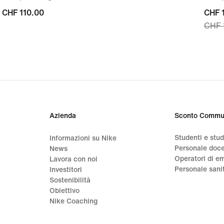
CHF
CHF 110.00
curre
CHF 
CHF 
110.00
price
CHF
105.
origi
price
CHF
150.
Azienda
Sconto Commu
Studenti e stu
Informazioni su Nike
Personale doc
News
Operatori di e
a
Lavora con noi
Personale sani
Investitori
Sostenibilità
Obiettivo
Nike Coaching