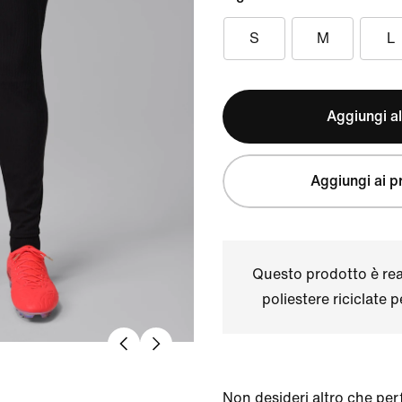
S
M
L
Aggiungi al
Aggiungi ai pr
Questo prodotto è real
poliestere riciclate 
Non desideri altro che perf