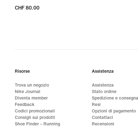
CHF
CHF 80.00
80.00
Risorse
Assistenza
Trova un negozio
Assistenza
Nike Journal
Stato ordine
Diventa member
Spedizione e consegn
Feedback
Resi
Codici promozionali
Opzioni di pagamento
Consigli sui prodotti
Contattaci
Shoe Finder – Running
Recensioni