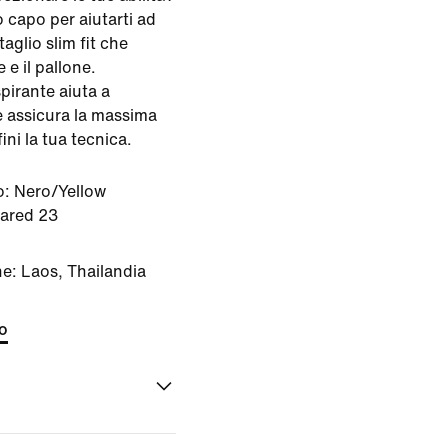
 capo per aiutarti ad
taglio slim fit che
 e il pallone.
pirante aiuta a
e assicura la massima
ni la tua tecnica.
o:
Nero/Yellow
rared 23
ne: Laos, Thailandia
to