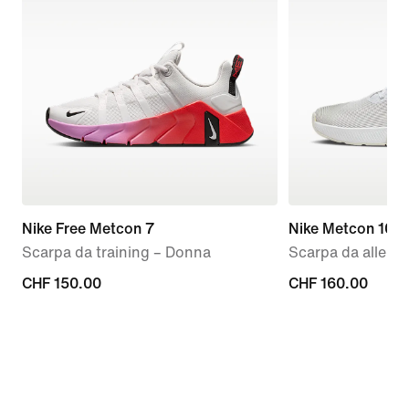
Nike Free Metcon 7
Nike Metcon 10
Scarpa da training – Donna
Scarpa da allen
CHF
CHF 150.00
CHF
CHF 160.00
150.00
160.00