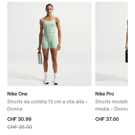
Nike One
Nike Pro
Shorts da ciclista 13 cm a vita alta –
Shorts modello ci
Donna
media – Donna
current
CHF 30.99
CHF
CHF 37.00
CHF 35.00
price
37.00