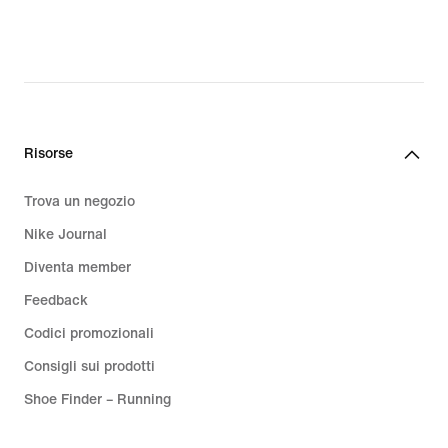
CHF
30.99,
original
price
CHF
35.00
Risorse
Trova un negozio
Nike Journal
Diventa member
Feedback
Codici promozionali
Consigli sui prodotti
Shoe Finder – Running