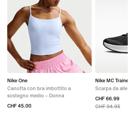
Nike One
Nike MC Trainer 3
Canotta con bra imbottito a
Scarpa da allen
sostegno medio – Donna
current
CHF 66.99
CHF
CHF 45.00
CHF 94.95
price
45.00
CHF
66.99,
original