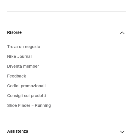
price
CHF
94.95
Risorse
Trova un negozio
Nike Journal
Diventa member
Feedback
Codici promozionali
Consigli sui prodotti
Shoe Finder – Running
Assistenza