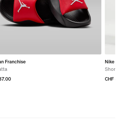
an Franchise
Nike Tech
atta
Shorts in 
37.00
CHF
CHF 80.00
0
80.00