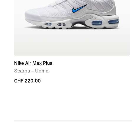
Nike Air Max Plus
Scarpa – Uomo
CHF
CHF 220.00
220.00