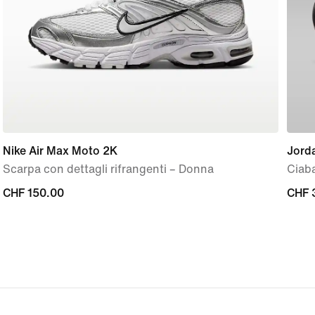
Nike Air Max Moto 2K
Jord
Scarpa con dettagli rifrangenti – Donna
Ciab
CHF
CHF 150.00
CHF
CHF 
150.00
37.0