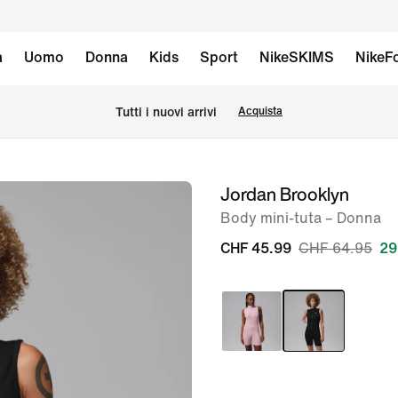
à
Uomo
Donna
Kids
Sport
NikeSKIMS
NikeFo
Tutti i nuovi arrivi
Acquista
Jordan Brooklyn
immagine
1
Body mini-tuta – Donna
di
CHF 45.99
CHF 64.95
29
5