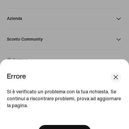
Azienda
Sconto Community
Svizzera
Errore
©
2026
Nike, Inc. Tutti i diritti riservati
Guide
Si è verificato un problema con la tua richiesta. Se
Condizioni d'uso
continui a riscontrare problemi, prova ad aggiornare
Condizioni di vendita
la pagina.
Dati aziendali
Informativa sulla privacy e sui cookie
[ Code: D1B61E47 ]
Impostazioni relative a privacy e cookie