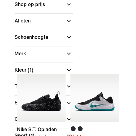
Shop op prijs
Atleten
Schoenhoogte
Merk
Kleur
(1)
Technologie
Sale en aanbiedingen
Collecties
Nike S.T. Opladen
Sport
(1)