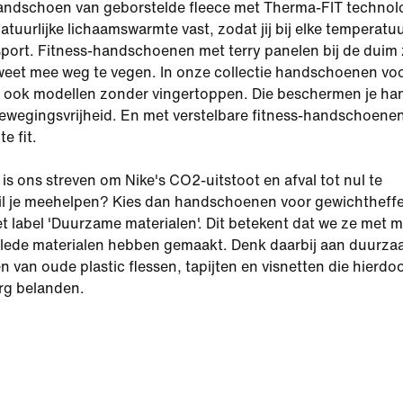
handschoen van geborstelde fleece met Therma-FIT technol
atuurlijke lichaamswarmte vast, zodat jij bij elke temperatu
port. Fitness-handschoenen met terry panelen bij de duim 
weet mee weg te vegen. In onze collectie handschoenen vo
je ook modellen zonder vingertoppen. Die beschermen je h
ewegingsvrijheid. En met verstelbare fitness-handschoenen 
e fit.
is ons streven om Nike's CO2-uitstoot en afval tot nul te
il je meehelpen? Kies dan handschoenen voor gewichtheffe
et label 'Duurzame materialen'. Dit betekent dat we ze met 
ede materialen hebben gemaakt. Denk daarbij aan duurz
 van oude plastic flessen, tapijten en visnetten die hierdoo
rg belanden.