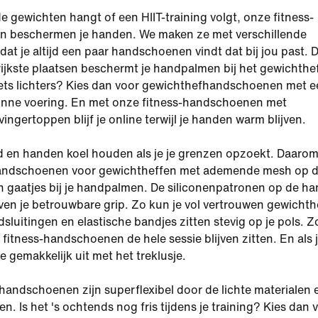
de gewichten hangt of een HIIT-training volgt, onze fitness-
 beschermen je handen. We maken ze met verschillende
dat je altijd een paar handschoenen vindt dat bij jou past. 
ijkste plaatsen beschermt je handpalmen bij het gewichthe
 iets lichters? Kies dan voor gewichthefhandschoenen met 
nne voering. En met onze fitness-handschoenen met
ingertoppen blijf je online terwijl je handen warm blijven.
fd en handen koel houden als je je grenzen opzoekt. Daaro
ndschoenen voor gewichtheffen met ademende mesh op d
n gaatjes bij je handpalmen. De siliconenpatronen op de h
ven je betrouwbare grip. Zo kun je vol vertrouwen gewichth
dsluitingen en elastische bandjes zitten stevig op je pols. 
e fitness-handschoenen de hele sessie blijven zitten. En als j
ze gemakkelijk uit met het treklusje.
handschoenen zijn superflexibel door de lichte materialen 
en. Is het 's ochtends nog fris tijdens je training? Kies dan 