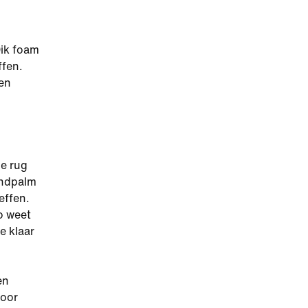
Dik foam
ffen.
een
m
e rug
andpalm
effen.
Zo weet
e klaar
en
voor