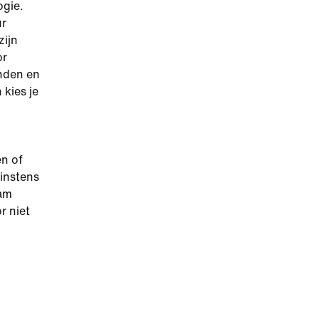
ogie.
ur
zijn
or
anden en
kies je
n of
minstens
aam
r niet