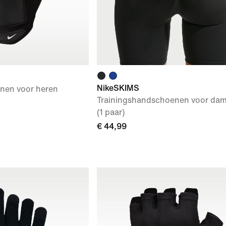
NikeSKIMS
nen voor heren
Trainingshandschoenen voor da
(1 paar)
€ 44,99