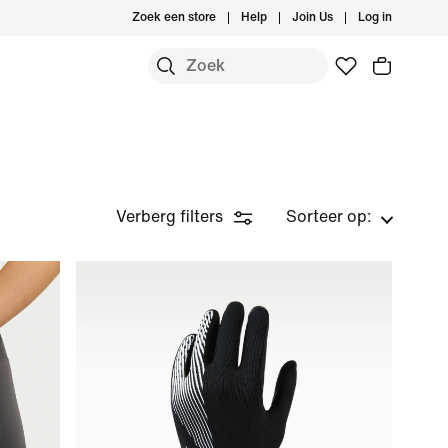
Zoek een store
Help
Join Us
Log in
Verberg filters
Sorteer op: