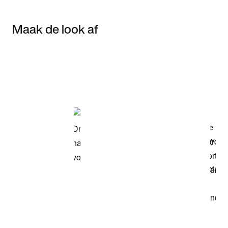
Maak de look af
Item 3 of 3