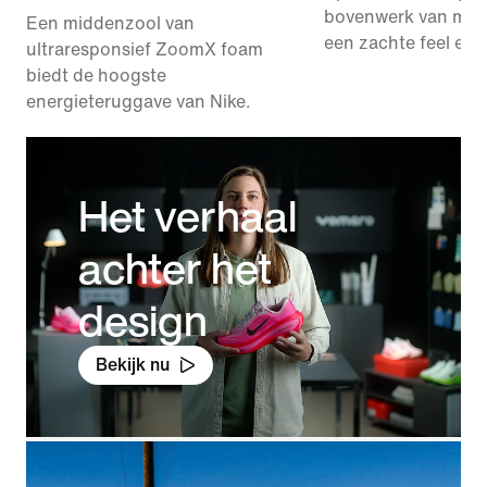
bovenwerk van mes
Een middenzool van
een zachte feel en v
ultraresponsief ZoomX foam
biedt de hoogste
energieteruggave van Nike.
Het verhaal
achter het
design
Bekijk nu