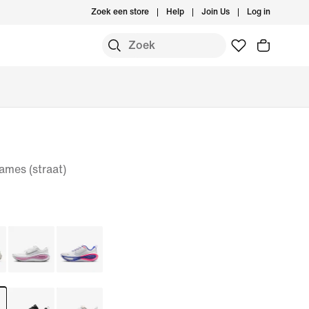
Zoek een store
Help
Join Us
Log in
mes (straat)