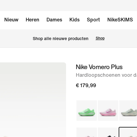
Nieuw
Heren
Dames
Kids
Sport
NikeSKIMS
Shop alle nieuwe producten
Shop
Nike Vomero Plus
afbeelding
1
Hardloopschoenen voor da
van
€ 179,99
9