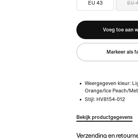
EU 43
EU 
Voeg toe aan 
Markeer als f
Weergegeven kleur:
Li
Orange/Ice Peach/Metal
Stijl:
HV8154-012
Bekijk productgegevens
Verzending en retourn