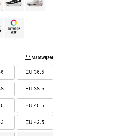
Maatwijzer
36
EU 36.5
38
EU 38.5
40
EU 40.5
42
EU 42.5