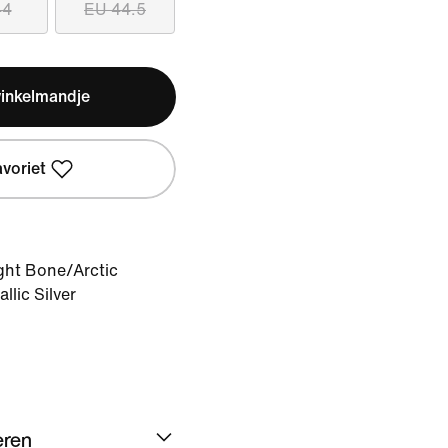
44
EU 44.5
winkelmandje
avoriet
ght Bone/Arctic
lic Silver
eren