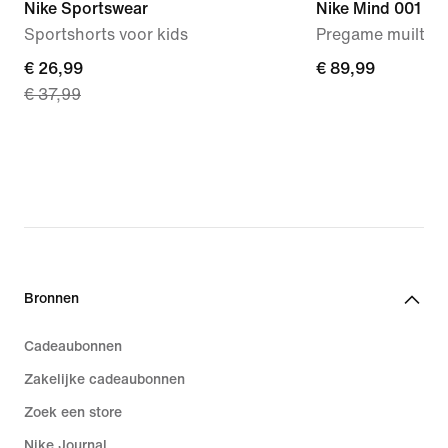
Nike Sportswear
Nike Mind 001
Sportshorts voor kids
Pregame muiltjes
current
€ 26,99
€ 89,99
€ 89,99
€ 37,99
price
€ 26,99,
original
price
€ 37,99
Bronnen
Cadeaubonnen
Zakelijke cadeaubonnen
Zoek een store
Nike Journal