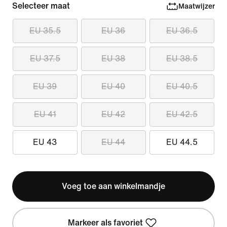
Selecteer maat
Maatwijzer
EU 35.5
EU 36
EU 36.5
EU 37.5
EU 38
EU 38.5
EU 39
EU 40
EU 40.5
EU 41
EU 42
EU 42.5
EU 43
EU 44
EU 44.5
Voeg toe aan winkelmandje
Markeer als favoriet