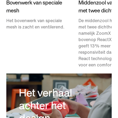
Bovenwerk van speciale
Middenzool van 
mesh
met twee dichth
Het bovenwerk van speciale
De middenzool hee
mesh is zacht en ventilerend.
met twee dichthede
namelijk ZoomX fo
bovenop ReactX foa
geeft 13% meer
responsiviteit dan 
React technologie 
voor een comfortab
Het verhaal
achter het
design