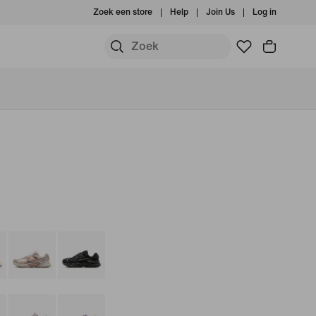
Zoek een store
Help
Join Us
Log in