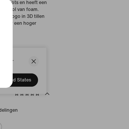
Y2K-roots en heeft een
ddenzool van foam.
osh logo in 3D tillen
n naar een hoger
t
Ash/Silt Red
States.
United States
delingen