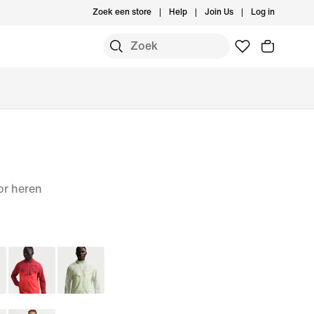
Zoek een store
Help
Join Us
Log in
or heren