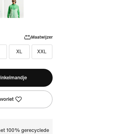
Maatwijzer
XL
XXL
winkelmandje
avoriet
 met 100% gerecyclede