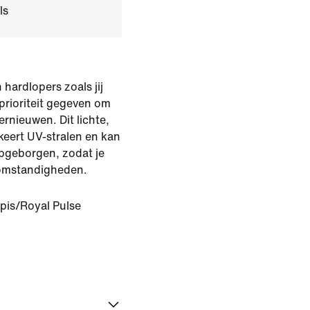
ls
 hardlopers zoals jij
prioriteit gegeven om
ernieuwen. Dit lichte,
keert UV-stralen en kan
opgeborgen, zodat je
somstandigheden.
pis/Royal Pulse