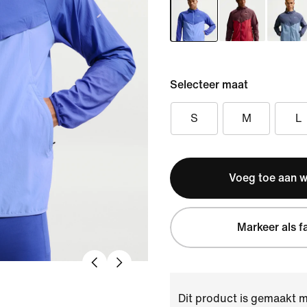
Selecteer maat
S
M
L
Voeg toe aan 
Markeer als f
Dit product is gemaakt