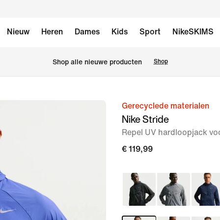
Nieuw
Heren
Dames
Kids
Sport
NikeSKIMS
Shop alle nieuwe producten
Shop
Gerecyclede materialen
afbeelding
Nike Stride
1
Repel UV hardloopjack vo
van
8
€ 119,99