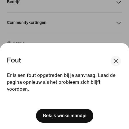
Bedrijf
Communitykortingen
België
Fout
©
2026
Nike, Inc. Alle rechten voorbehouden
We think you are in United States.
Handleidingen
Update your location?
Er is een fout opgetreden bij je aanvraag. Laad de
Gebruiksvoorwaarden
pagina opnieuw als het probleem zich blijft
Verkoopvoorwaarden
Bedrijfsgegevens
voordoen.
België
United States
Privacy- en cookiebeleid
[ Code: D1B61E47 ]
Privacy- en cookie-instellingen
Bekijk winkelmandje