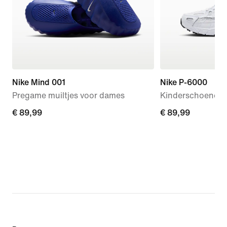
Nike Mind 001
Nike P-6000
Pregame muiltjes voor dames
Kinderschoenen
€ 89,99
€ 89,99
€ 89,99
€ 89,99