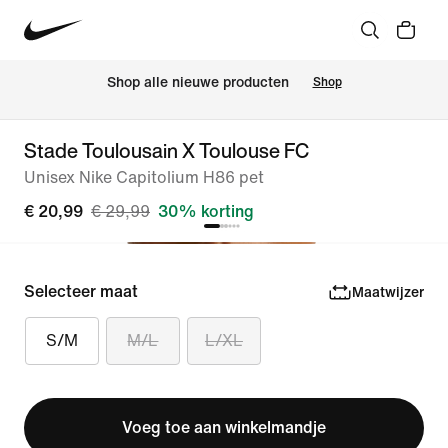
Shop alle nieuwe producten
Shop
Stade Toulousain X Toulouse FC
Unisex Nike Capitolium H86 pet
€ 20,99
€ 29,99
30% korting
Selecteer maat
Maatwijzer
S/M
M/L
L/XL
Voeg toe aan winkelmandje