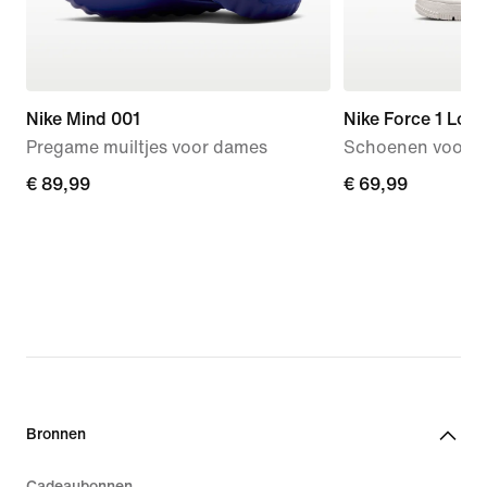
Nike Mind 001
Nike Force 1 Low
Pregame muiltjes voor dames
Schoenen voor b
€ 89,99
€ 89,99
€ 69,99
€ 69,99
Bronnen
Cadeaubonnen