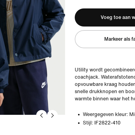
Voeg toe aan 
Markeer als f
Utility wordt gecombineer
coachjack. Waterafstotend
opvouwbare kraag houden 
snelle drukknopen en bo
warmte binnen waar het h
Weergegeven kleur:
Mi
Stijl:
IF2822-410