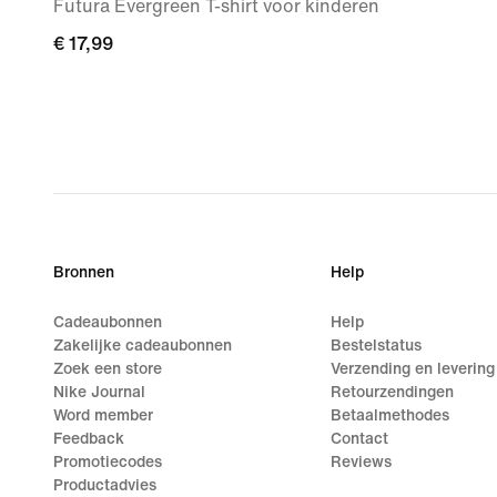
Futura Evergreen T-shirt voor kinderen
€ 17,99
€ 17,99
Bronnen
Help
Cadeaubonnen
Help
Zakelijke cadeaubonnen
Bestelstatus
Zoek een store
Verzending en levering
Nike Journal
Retourzendingen
Word member
Betaalmethodes
Feedback
Contact
Promotiecodes
Reviews
Productadvies