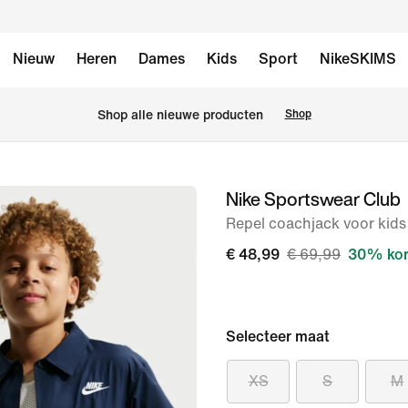
Nieuw
Heren
Dames
Kids
Sport
NikeSKIMS
Shop alle nieuwe producten
Shop
Nike Sportswear Club
afbeelding
1
Repel coachjack voor kids
van
€ 48,99
€ 69,99
30% kor
7
Selecteer maat
XS
S
M