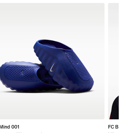
 Mind 001
FC Barcelo