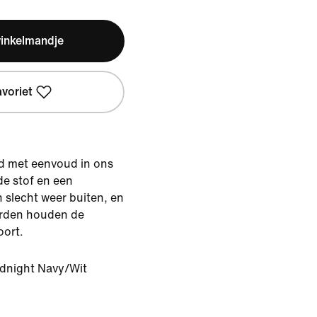
winkelmandje
avoriet
d met eenvoud in ons
e stof en een
slecht weer buiten, en
orden houden de
oort.
dnight Navy/Wit