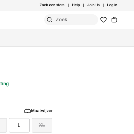
Zoek een store
Help
Join Us
Log in
ting
Maatwijzer
L
XL