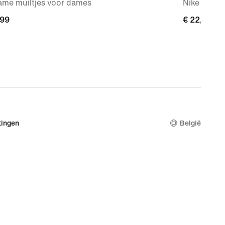
ame muiltjes voor dames
Nike Clubp
,99
,99
€ 22,99
€ 22,99
ingen
België