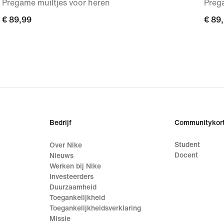
Pregame muiltjes voor heren
Preg
€ 89,99
€ 89,99
€ 89
€ 89
Bedrijf
Communitykort
Student
Over Nike
Docent
Nieuws
Werken bij Nike
Investeerders
Duurzaamheid
Toegankelijkheid
Toegankelijkheidsverklaring
Missie