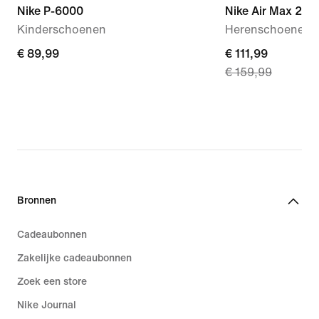
Nike P-6000
Nike Air Max 270
Kinderschoenen
Herenschoenen
€ 89,99
€ 89,99
current
€ 111,99
€ 159,99
price
€ 111,99,
original
price
€ 159,99
Bronnen
Cadeaubonnen
Zakelijke cadeaubonnen
Zoek een store
Nike Journal