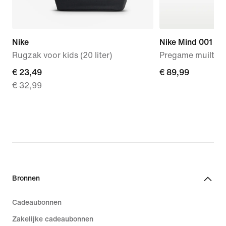
Nike
Nike Mind 001
Rugzak voor kids (20 liter)
Pregame muiltjes
current
€ 23,49
€ 89,99
€ 89,99
€ 32,99
price
€ 23,49,
original
price
€ 32,99
Bronnen
Cadeaubonnen
Zakelijke cadeaubonnen